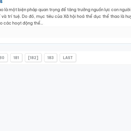
ng
ao là một biện pháp quan trọng để tăng trưởng nguồn lực con người
 và trí tuệ. Do đó, mục tiêu của Xã hội hoá thể dục thể thao là 
o các hoạt động thể...
80
181
[182]
183
LAST