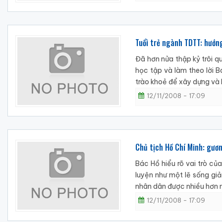
Tuổi trẻ ngành TDTT: hướn
Đã hơn nửa thập kỷ trôi q
học tập và làm theo lời 
trào khoẻ để xây dựng và b
12/11/2008 - 17:09
Chủ tịch Hồ Chí Minh: gươ
Bác Hồ hiểu rõ vai trò củ
luyện như một lẽ sống gi
nhân dân được nhiều hơn nữ
12/11/2008 - 17:09