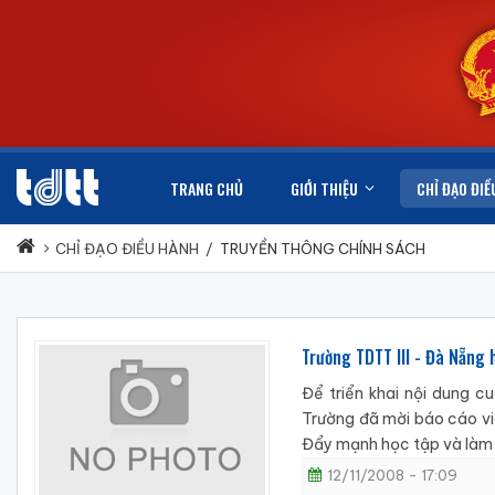
TRANG CHỦ
GIỚI THIỆU
CHỈ ĐẠO ĐIỀ
CHỈ ĐẠO ĐIỀU HÀNH
/
TRUYỀN THÔNG CHÍNH SÁCH
Trường TDTT III - Đà Nẵng
Để triển khai nội dung 
Trường đã mời báo cáo vi
Đẩy mạnh học tập và làm 
12/11/2008 - 17:09