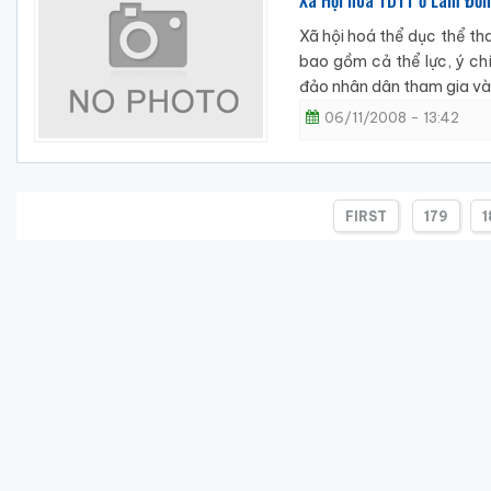
Xã Hội hoá TDTT ở Lâm Đồ
Xã hội hoá thể dục thể th
bao gồm cả thể lực, ý chí
đảo nhân dân tham gia và
06/11/2008 - 13:42
FIRST
179
1