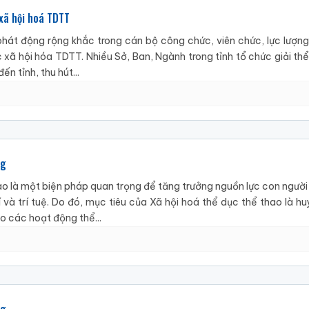
xã hội hoá TDTT
phát động rộng khắc trong cán bộ công chức, viên chức, lực lượng
 xã hội hóa TDTT. Nhiều Sở, Ban, Ngành trong tỉnh tổ chức giải th
n tỉnh, thu hút...
ng
ao là một biện pháp quan trọng để tăng trưởng nguồn lực con người
 và trí tuệ. Do đó, mục tiêu của Xã hội hoá thể dục thể thao là 
o các hoạt động thể...