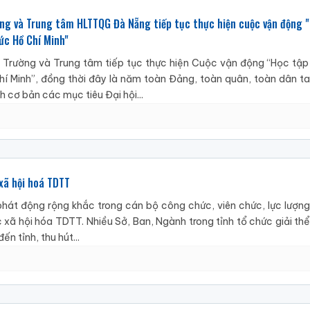
ng và Trung tâm HLTTQG Đà Nẵng tiếp tục thực hiện cuộc vận động "
ức Hồ Chí Minh"
Trường và Trung tâm tiếp tục thực hiện Cuộc vận động “Học tập
 Minh”, đồng thời đây là năm toàn Đảng, toàn quân, toàn dân ta
 cơ bản các mục tiêu Đại hội...
xã hội hoá TDTT
phát động rộng khắc trong cán bộ công chức, viên chức, lực lượng
 xã hội hóa TDTT. Nhiều Sở, Ban, Ngành trong tỉnh tổ chức giải th
n tỉnh, thu hút...