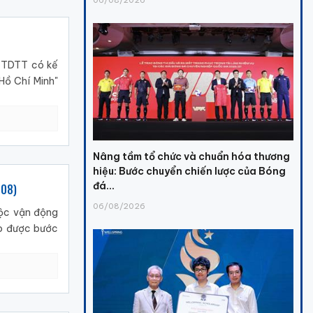
 TDTT có kế
ồ Chí Minh"
Nâng tầm tổ chức và chuẩn hóa thương
hiệu: Bước chuyển chiến lược của Bóng
đá...
008)
06/08/2026
ộc vận động
o được bước