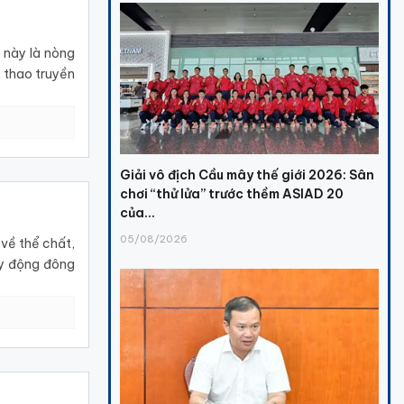
 này là nòng
ể thao truyền
Giải vô địch Cầu mây thế giới 2026: Sân
chơi “thử lửa” trước thềm ASIAD 20
của...
05/08/2026
 về thể chất,
huy động đông