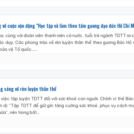
g về cuộc vận động "Học tập và làm theo tấm gương đạo đức Hồ Chí M
ua, cùng với đoàn viên thanh niên cả nước, tuổi trẻ ngành TDTT ra
Bác dạy. Các phong trào về rèn luyện thân thể theo gương Bác Hồ v
ảo vệ Tổ quốc......
ng sáng về rèn luyện thân thể
a việc tập luyện TDTT đối với sức khoẻ con người. Chính vì thế Bác
ản dị: “Tập TDTT để giữ gìn tăng cường sức khoẻ, phục vụ cách m
a”, nên trong bất...