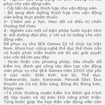
phục cho vận động viên.
- Cải tiến ăn uống thích hợp cho vận động viên.
- Bổ sung dinh dưỡng thích hợp cho vận động
viên bằng thực phẩm thuốc.
3- Chăm sóc y học, theo dõi và điều trị chấn
thương thể thao.
4- Nghiên cứu một số biện pháp huấn luyện tâm
lý, bồi dưỡng đạo đức, ý chí và tư tưởng cho vận
động viên.
Để phục vụ cho SEA Games 22 tổ chức tại Việt
Nam, khoa học-công nghệ thể dục thể thao cần
có bước phát triển mạnh mẽ đủ sức giải quyết
các vấn đề lớn sau đây:
- Hoàn thiện các phương pháp, tiêu chuẩn để
kiểm tra, đánh giá công tác đào tạo vận động
viên phục vụ cho SEA Games năm 2003 chủ yếu
ở các môn: Điền kinh, bơi lội, Thể dục,
Taekwondo, Judo, Karatedo, Pencak Silat, Đua
thuyền và Ca nô, Bắn súng, Bóng đá, Bóng bàn,
Bóng ném.
+Tổ chức thường xuyên kiểm tra đánh giá trình
độ tập luyện và dự báo khả năng phát triển.
Từng bước giúp thu hẹp diện vận động viên cần