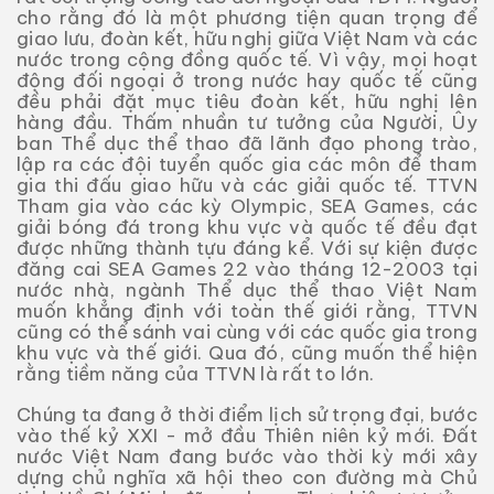
cho rằng đó là một phương tiện quan trọng để
giao lưu, đoàn kết, hữu nghị giữa Việt Nam và các
nước trong cộng đồng quốc tế. Vì vậy, mọi hoạt
động đối ngoại ở trong nước hay quốc tế cũng
đều phải đặt mục tiêu đoàn kết, hữu nghị lên
hàng đầu. Thấm nhuần tư tưởng của Người, Ûy
ban Thể dục thể thao đã lãnh đạo phong trào,
lập ra các đội tuyển quốc gia các môn để tham
gia thi đấu giao hữu và các giải quốc tế. TTVN
Tham gia vào các kỳ Olympic, SEA Games, các
giải bóng đá trong khu vực và quốc tế đều đạt
được những thành tựu đáng kể. Với sự kiện được
đăng cai SEA Games 22 vào tháng 12-2003 tại
nước nhà, ngành Thể dục thể thao Việt Nam
muốn khẳng định với toàn thế giới rằng, TTVN
cũng có thể sánh vai cùng với các quốc gia trong
khu vực và thế giới. Qua đó, cũng muốn thể hiện
rằng tiềm năng của TTVN là rất to lớn.
Chúng ta đang ở thời điểm lịch sử trọng đại, bước
vào thế kỷ XXI - mở đầu Thiên niên kỷ mới. Đất
nước Việt Nam đang bước vào thời kỳ mới xây
dựng chủ nghĩa xã hội theo con đường mà Chủ