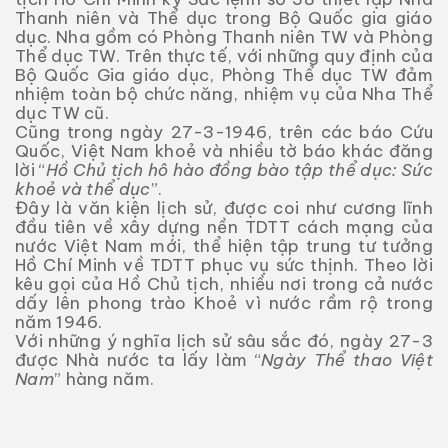
Thanh niên và Thể dục trong Bộ Quốc gia giáo
dục. Nha gồm có Phòng Thanh niên TW và Phòng
Thể dục TW. Trên thực tế, với những quy định của
Bộ Quốc Gia giáo dục, Phòng Thể dục TW đảm
nhiệm toàn bộ chức năng, nhiệm vụ của Nha Thể
dục TW cũ.
Cũng trong ngày 27-3-1946, trên các báo Cứu
Quốc, Việt Nam khoẻ và nhiều tờ báo khác đăng
lời “
Hồ Chủ tịch hô hào đồng bào tập thể dục: Sức
khoẻ và thể dục
”.
Đây là văn kiện lịch sử, được coi như cương lĩnh
đầu tiên về xây dựng nền TDTT cách mạng của
nước Việt Nam mới, thể hiện tập trung tư tưởng
Hồ Chí Minh về TDTT phục vụ sức thịnh. Theo lời
kêu gọi của Hồ Chủ tịch, nhiều nơi trong cả nước
dấy lên phong trào Khoẻ vì nước rầm rộ trong
năm 1946.
Với những ý nghĩa lịch sử sâu sắc đó, ngày 27-3
được Nhà nước ta lấy làm “
Ngày Thể thao Việt
Nam
” hàng năm.