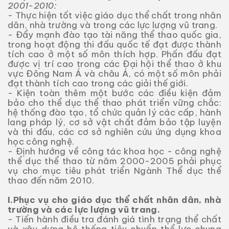
2001-2010:
- Thực hiện tốt việc giáo dục thể chất trong nhân
dân, nhà trường và trong các lực lượng vũ trang.
- Đẩy mạnh đào tạo tài năng thể thao quốc gia,
trong hoạt động thi đấu quốc tế đạt được thành
tích cao ở một số môn thích hợp. Phấn đấu đạt
được vị trí cao trong các Đại hội thể thao ở khu
vực Đông Nam Á và châu Á, có một số môn phải
đạt thành tích cao trong các giải thế giới.
- Kiện toàn thêm một bước các điều kiện đảm
bảo cho thể dục thể thao phát triển vững chắc:
hệ thống đào tạo, tổ chức quản lý các cấp, hành
lang pháp lý, cơ sở vật chất đảm bảo tập luyện
và thi đấu, các cơ sở nghiên cứu ứng dụng khoa
học công nghệ.
- Định hướng về công tác khoa học - công nghệ
thể dục thể thao từ năm 2000-2005 phải phục
vụ cho mục tiêu phát triển Ngành Thể dục thể
thao đến năm 2010.
I.Phục vụ cho giáo dục thể chất nhân dân, nhà
trường và các lực lượng vũ trang.
- Tiến hành điều tra đánh giá tình trạng thể chất
và xây dựng hệ thống tiêu chuẩn thể lực chung