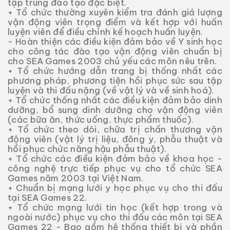
tập trung đào tạo đặc biệt.
+ Tổ chức thường xuyên kiểm tra đánh giá lượng
vận động viên trọng điểm và kết hợp với huấn
luyện viên để điều chỉnh kế hoạch huấn luyện.
- Hoàn thiện các điều kiện đảm bảo về Y sinh học
cho công tác đào tạo vận động viên chuẩn bị
cho SEA Games 2003 chủ yếu các môn nêu trên.
+ Tổ chức hướng dẫn trang bị thống nhất các
phương pháp, phương tiện hồi phục sức sau tập
luyện và thi đấu nặng (về vật lý và về sinh hoá).
+ Tổ chức thống nhất các điều kiện đảm bảo dinh
dưỡng, bổ sung dinh dưỡng cho vận động viên
(các bữa ăn, thức uống, thực phẩm thuốc).
+ Tổ chức theo dõi, chữa trị chấn thương vận
động viên (vật lý trị liệu, đông y, phẫu thuật và
hồi phục chức năng hậu phẫu thuật).
+ Tổ chức các điều kiện đảm bảo về khoa học -
công nghệ trực tiếp phục vụ cho tổ chức SEA
Games năm 2003 tại Việt Nam.
+ Chuẩn bị mạng lưới y học phục vụ cho thi đấu
tại SEA Games 22.
+ Tổ chức mạng lưới tin học (kết hợp trong và
ngoài nước) phục vụ cho thi đấu các môn tại SEA
Games 22 - Bao gồm hệ thống thiết bị và phần