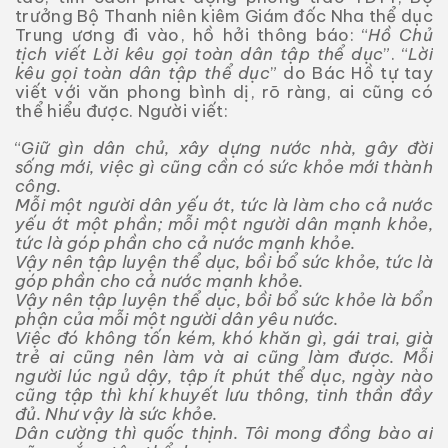
trưởng Bộ Thanh niên kiêm Giám đốc Nha thể dục
Trung ương đi vào, hồ hởi thông báo: “
Hồ Chủ
tịch viết Lời kêu gọi toàn dân tập thể dục
”. “
Lời
kêu gọi toàn dân tập thể dục
” do Bác Hồ tự tay
viết với văn phong bình dị, rõ ràng, ai cũng có
thể hiểu được. Người viết:
“
Giữ gìn dân chủ, xây dựng nước nhà, gây đời
sống mới, việc gì cũng cần có sức khỏe mới thành
công.
Mỗi một người dân yếu ớt, tức là làm cho cả nước
yếu ớt một phần; mỗi một người dân mạnh khỏe,
tức là góp phần cho cả nước mạnh khỏe.
Vậy nên tập luyện thể dục, bồi bổ sức khỏe, tức là
góp phần cho cả nước mạnh khỏe.
Vậy nên tập luyện thể dục, bồi bổ sức khỏe là bổn
phận của mỗi một người dân yêu nước.
Việc đó không tốn kém, khó khăn gì, gái trai, già
trẻ ai cũng nên làm và ai cũng làm được. Mỗi
người lúc ngủ dậy, tập ít phút thể dục, ngày nào
cũng tập thì khí khuyết lưu thông, tinh thần đầy
đủ. Như vậy là sức khỏe.
Dân cường thì quốc thịnh. Tôi mong đồng bào ai