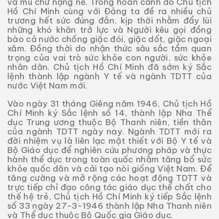
và mù chữ nặng nề. Trong hoàn cảnh đó Chủ tịch
Hồ Chí Minh cùng với Đảng ta đề ra nhiều chủ
trương hết sức đúng đắn, kịp thời nhằm đẩy lùi
những khó khăn trở lực và Người kêu gọi đồng
bào cả nước chống giặc đói, giặc dốt, giặc ngoại
xâm. Đồng thời do nhận thức sâu sắc tầm quan
trọng của vai trò sức khỏe con người, sức khỏe
nhân dân. Chủ tịch Hồ Chí Minh đã sớm ký Sắc
lệnh thành lập ngành Y tế và ngành TDTT của
nước Việt Nam mới.
Vào ngày 31 tháng Giêng năm 1946, Chủ tịch Hồ
Chí Minh ký Sắc lệnh số 14, thành lập Nha Thể
dục Trung ương thuộc Bộ Thanh niên, tiền thân
của ngành TDTT ngày nay. Ngành TDTT mới ra
đời nhiệm vụ là liên lạc mật thiết với Bộ Y tế và
Bộ Giáo dục để nghiên cứu phương pháp và thực
hành thể dục trong toàn quốc nhằm tăng bổ sức
khỏe quốc dân và cải tạo nòi giống Việt Nam. Để
tăng cường và mở rộng các hoạt động TDTT và
trực tiếp chỉ đạo công tác giáo dục thể chất cho
thế hệ trẻ, Chủ tịch Hồ Chí Minh ký tiếp Sắc lệnh
số 33 ngày 27-3-1946 thành lập Nha Thanh niên
và Thể dục thuộc Bộ Quốc gia Giáo dục.