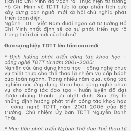
tịch Hồ Chí Minh đã vạch ra. Thực hiện tư tưởng
Hồ Chí Minh về TDTT tức là góp phần tích cực
xây dựng con người mới xã hội chủ nghĩa phát
triển toàn diện.
Ngành TDTT Việt Nam dưới ngọn cờ tư tưởng Hồ
Chí Minh nhất định sẽ có sự phát triển rực rõ
trong thời đại mới của lịch sử.
Đưa sự nghiệp TDTT lên tầm cao mới
* Định hướng phát triển công tác khoa học –
công nghệ TDTT từ năm 2001-2005:
Nghiên cứu ứng dụng khoa học - công nghệ phục
vụ thiết thực cho thể thao là nhiệm vụ cấp bách
của toàn ngành. Trong nhiều năm qua, công tác
nghiên cứu ứng dụng khoa học công nghệ phục
vụ cho công tác đào tạo - huấn luyện đã đạt
được những thành tựu nhất định. Sau đây là
những định hướng phát triển công tác khoa học
- công nghệ TDTT năm 2001-2005 của Bộ
trưởng, Chủ nhiệm Ủy ban TDTT Nguyễn Danh
Thái.
* Mục tiêu phát triển Ngành Thể dục Thể thao từ