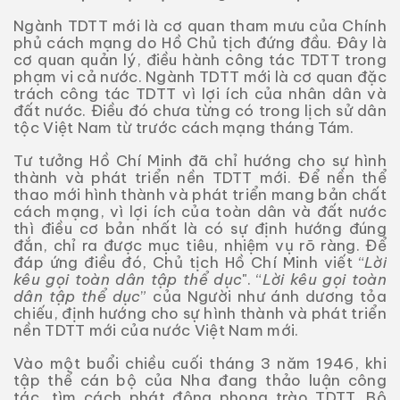
Ngành TDTT mới là cơ quan tham mưu của Chính
phủ cách mạng do Hồ Chủ tịch đứng đầu. Đây là
cơ quan quản lý, điều hành công tác TDTT trong
phạm vi cả nước. Ngành TDTT mới là cơ quan đặc
trách công tác TDTT vì lợi ích của nhân dân và
đất nước. Điều đó chưa từng có trong lịch sử dân
tộc Việt Nam từ trước cách mạng tháng Tám.
Tư tưởng Hồ Chí Minh đã chỉ hướng cho sự hình
thành và phát triển nền TDTT mới. Để nền thể
thao mới hình thành và phát triển mang bản chất
cách mạng, vì lợi ích của toàn dân và đất nước
thì điều cơ bản nhất là có sự định hướng đúng
đắn, chỉ ra được mục tiêu, nhiệm vụ rõ ràng. Để
đáp ứng điều đó, Chủ tịch Hồ Chí Minh viết “
Lời
kêu gọi toàn dân tập thể dục
". “
Lời kêu gọi toàn
dân tập thể dục
” của Người như ánh dương tỏa
chiếu, định hướng cho sự hình thành và phát triển
nền TDTT mới của nước Việt Nam mới.
Vào một buổi chiều cuối tháng 3 năm 1946, khi
tập thể cán bộ của Nha đang thảo luận công
tác, tìm cách phát động phong trào TDTT, Bộ