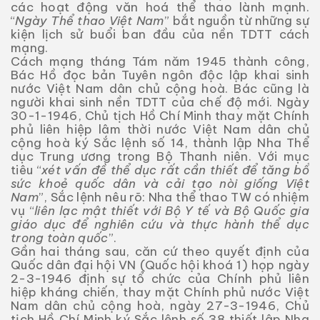
các hoạt động văn hoá thể thao lành mạnh.
“
Ngày Thể thao Việt Nam
” bắt nguồn từ những sự
kiện lịch sử buổi ban đầu của nền TDTT cách
mạng.
Cách mạng tháng Tám năm 1945 thành công,
Bác Hồ đọc bản Tuyên ngôn độc lập khai sinh
nước Việt Nam dân chủ cộng hoà. Bác cũng là
người khai sinh nền TDTT của chế độ mới. Ngày
30-1-1946, Chủ tịch Hồ Chí Minh thay mặt Chính
phủ liên hiệp lâm thời nước Việt Nam dân chủ
cộng hoà ký Sắc lệnh số 14, thành lập Nha Thể
dục Trung ương trong Bộ Thanh niên. Với mục
tiêu “
xét vấn đề thể dục rất cần thiết để tăng bổ
sức khoẻ quốc dân và cải tạo nòi giống Việt
Nam
”, Sắc lệnh nêu rõ: Nha thể thao TW có nhiệm
vụ “
liên lạc mật thiết với Bộ Y tế và Bộ Quốc gia
giáo dục để nghiên cứu và thực hành thể dục
trong toàn quốc
”.
Gần hai tháng sau, căn cứ theo quyết định của
Quốc dân đại hội VN (Quốc hội khoá 1) họp ngày
2-3-1946 định sự tổ chức của Chính phủ liên
hiệp kháng chiến, thay mặt Chính phủ nước Việt
Nam dân chủ cộng hoà, ngày 27-3-1946, Chủ
tịch Hồ Chí Minh ký Sắc lệnh số 38 thiết lập Nha