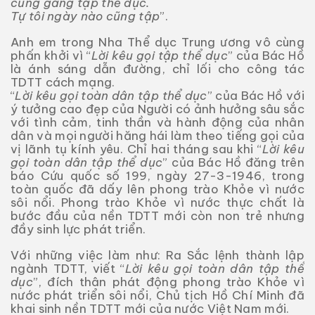
cũng gắng tập thể dục.
Tự tôi ngày nào cũng tập
”.
Anh em trong Nha Thể dục Trung ương vô cùng
phấn khởi vì “
Lời kêu gọi tập thể dục
” của Bác Hồ
là ánh sáng dẫn đường, chỉ lối cho công tác
TDTT cách mạng.
“
Lời kêu gọi toàn dân tập thể dục
” của Bác Hồ với
ý tưởng cao đẹp của Người có ảnh hưởng sâu sắc
với tình cảm, tinh thần và hành động của nhân
dân và mọi người hăng hái làm theo tiếng gọi của
vị lãnh tụ kính yêu. Chỉ hai tháng sau khi “
Lời kêu
gọi toàn dân tập thể dục
” của Bác Hồ đăng trên
báo Cứu quốc số 199, ngày 27-3-1946, trong
toàn quốc đã dấy lên phong trào Khỏe vì nước
sôi nổi. Phong trào Khỏe vì nước thực chất là
bước đầu của nền TDTT mới còn non trẻ nhưng
đầy sinh lực phát triển.
Với những việc làm như: Ra Sắc lệnh thành lập
ngành TDTT, viết “
Lời kêu gọi toàn dân tập thể
dục
”, đích thân phát động phong trào Khỏe vì
nước phát triển sôi nổi, Chủ tịch Hồ Chí Minh đã
khai sinh nền TDTT mới của nước Việt Nam mới.