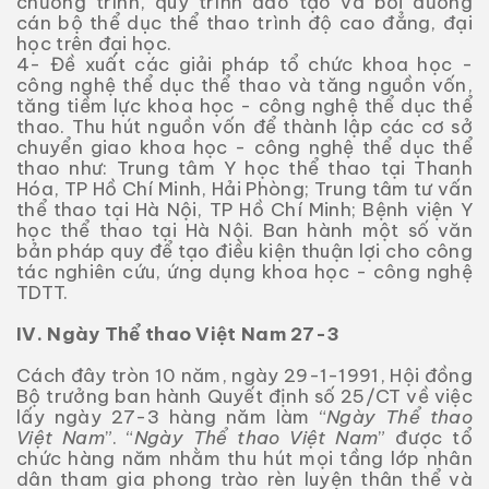
chương trình, quy trình đào tạo và bồi dưỡng
cán bộ thể dục thể thao trình độ cao đẳng, đại
học trên đại học.
4- Đề xuất các giải pháp tổ chức khoa học -
công nghệ thể dục thể thao và tăng nguồn vốn,
tăng tiềm lực khoa học - công nghệ thể dục thể
thao. Thu hút nguồn vốn để thành lập các cơ sở
chuyển giao khoa học - công nghệ thể dục thể
thao như: Trung tâm Y học thể thao tại Thanh
Hóa, TP Hồ Chí Minh, Hải Phòng; Trung tâm tư vấn
thể thao tại Hà Nội, TP Hồ Chí Minh; Bệnh viện Y
học thể thao tại Hà Nội. Ban hành một số văn
bản pháp quy để tạo điều kiện thuận lợi cho công
tác nghiên cứu, ứng dụng khoa học - công nghệ
TDTT.
IV. Ngày Thể thao Việt Nam 27-3
Cách đây tròn 10 năm, ngày 29-1-1991, Hội đồng
Bộ trưởng ban hành Quyết định số 25/CT về việc
lấy ngày 27-3 hàng năm làm “
Ngày Thể thao
Việt Nam
”. “
Ngày Thể thao Việt Nam
” được tổ
chức hàng năm nhằm thu hút mọi tầng lớp nhân
dân tham gia phong trào rèn luyện thân thể và