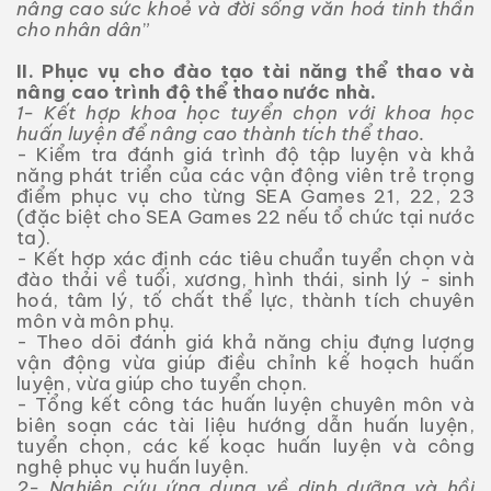
nâng cao sức khoẻ và đời sống văn hoá tinh thần
cho nhân dân
”
II. Phục vụ cho đào tạo tài năng thể thao và
nâng cao trình độ thể thao nước nhà.
1- Kết hợp khoa học tuyển chọn với khoa học
huấn luyện để nâng cao thành tích thể thao.
- Kiểm tra đánh giá trình độ tập luyện và khả
năng phát triển của các vận động viên trẻ trọng
điểm phục vụ cho từng SEA Games 21, 22, 23
(đặc biệt cho SEA Games 22 nếu tổ chức tại nước
ta).
- Kết hợp xác định các tiêu chuẩn tuyển chọn và
đào thải về tuổi, xương, hình thái, sinh lý - sinh
hoá, tâm lý, tố chất thể lực, thành tích chuyên
môn và môn phụ.
- Theo dõi đánh giá khả năng chịu đựng lượng
vận động vừa giúp điều chỉnh kế hoạch huấn
luyện, vừa giúp cho tuyển chọn.
- Tổng kết công tác huấn luyện chuyên môn và
biên soạn các tài liệu hướng dẫn huấn luyện,
tuyển chọn, các kế koạc huấn luyện và công
nghệ phục vụ huấn luyện.
2- Nghiên cứu ứng dụng về dinh dưỡng và hồi