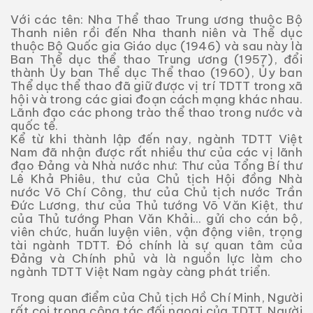
Với các tên: Nha Thể thao Trung ương thuộc Bộ
Thanh niên rồi đến Nha thanh niên và Thể dục
thuộc Bộ Quốc gia Giáo dục (1946) và sau này là
Ban Thể dục thể thao Trung ương (1957), đổi
thành Ủy ban Thể dục Thể thao (1960), Ủy ban
Thể dục thể thao đã giữ được vị trí TDTT trong xã
hội và trong các giai đoạn cách mạng khác nhau.
Lãnh đạo các phong trào thể thao trong nước và
quốc tế.
Kể từ khi thành lập đến nay, ngành TDTT Việt
Nam đã nhận được rất nhiều thư của các vị lãnh
đạo Đảng và Nhà nước như: Thư của Tổng Bí thư
Lê Khả Phiêu, thư của Chủ tịch Hội đồng Nhà
nước Võ Chí Công, thư của Chủ tịch nước Trần
Đức Lương, thư của Thủ tướng Võ Văn Kiệt, thư
của Thủ tướng Phan Văn Khải... gửi cho cán bộ,
viên chức, huấn luyện viên, vận động viên, trọng
tài ngành TDTT. Đó chính là sự quan tâm của
Đảng và Chính phủ và là nguồn lực làm cho
ngành TDTT Việt Nam ngày càng phát triển.
Trong quan điểm của Chủ tịch Hồ Chí Minh, Người
rất coi trọng công tác đối ngoại của TDTT. Người