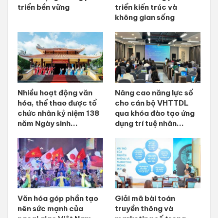
triển bền vững
triển kiến trúc và
không gian sống
Nhiều hoạt động văn
Nâng cao năng lực số
hóa, thể thao được tổ
cho cán bộ VHTTDL
chức nhân kỷ niệm 138
qua khóa đào tạo ứng
năm Ngày sinh...
dụng trí tuệ nhân...
Văn hóa góp phần tạo
Giải mã bài toán
nên sức mạnh của
truyền thông và