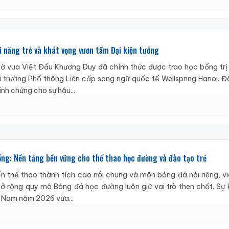
i năng trẻ và khát vọng vươn tầm Đại kiện tướng
Cờ vua Việt Đầu Khương Duy đã chính thức được trao học bổng trị 
trường Phổ thông Liên cấp song ngữ quốc tế Wellspring Hanoi. Đâ
nh chứng cho sự hậu...
g: Nền tảng bền vững cho thể thao học đường và đào tạo trẻ
iển thể thao thành tích cao nói chung và môn bóng đá nói riêng, v
ở rộng quy mô Bóng đá học đường luôn giữ vai trò then chốt. Sự k
iệt Nam năm 2026 vừa...