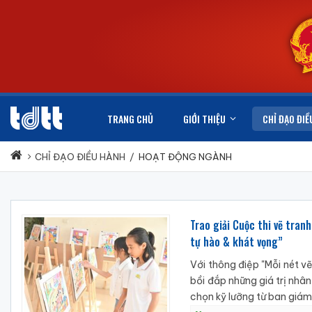
TRANG CHỦ
GIỚI THIỆU
CHỈ ĐẠO ĐIỀ
CHỈ ĐẠO ĐIỀU HÀNH
/
HOẠT ĐỘNG NGÀNH
Trao giải Cuộc thi vẽ tra
tự hào & khát vọng”
Với thông điệp "Mỗi nét v
bồi đắp những giá trị nhâ
chọn kỹ lưỡng từ ban giám 