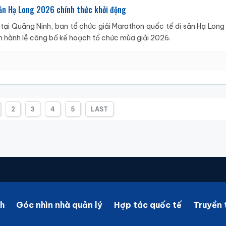
sản Hạ Long 2026 chính thức khởi động
ại Quảng Ninh, ban tổ chức giải Marathon quốc tế di sản Hạ Long
n hành lễ công bố kế hoạch tổ chức mùa giải 2026.
2
3
4
5
LAST
h
Góc nhìn nhà quản lý
Hợp tác quốc tế
Truyền 