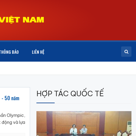
THÔNG BÁO
LIÊN HỆ
HỢP TÁC QUỐC TẾ
m - 50 năm
thần Olympic,
t động và lựa