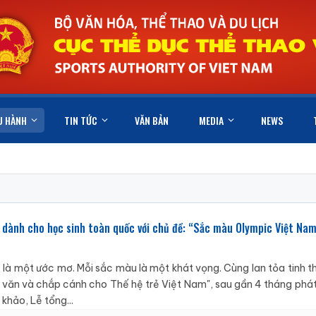
U HÀNH
TIN TỨC
VĂN BẢN
MEDIA
NEWS
nh dành cho học sinh toàn quốc với chủ đề: “Sắc màu Olympic Việt Na
ẽ là một ước mơ. Mỗi sắc màu là một khát vọng. Cùng lan tỏa tinh 
n văn và chắp cánh cho Thế hệ trẻ Việt Nam", sau gần 4 tháng phá
khảo, Lễ tổng...