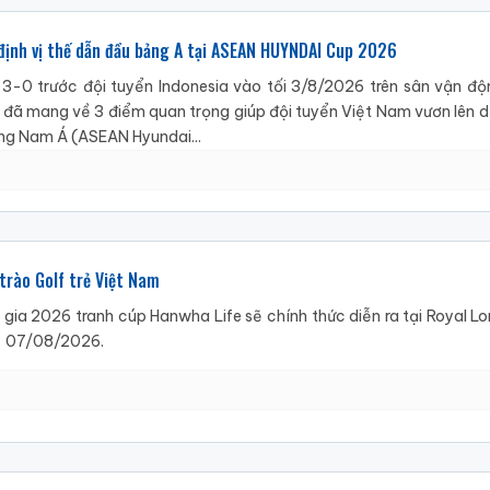
định vị thế dẫn đầu bảng A tại ASEAN HUYNDAI Cup 2026
3-0 trước đội tuyển Indonesia vào tối 3/8/2026 trên sân vận độ
a) đã mang về 3 điểm quan trọng giúp đội tuyển Việt Nam vươn lên 
ông Nam Á (ASEAN Hyundai...
trào Golf trẻ Việt Nam
c gia 2026 tranh cúp Hanwha Life sẽ chính thức diễn ra tại Royal L
 - 07/08/2026.