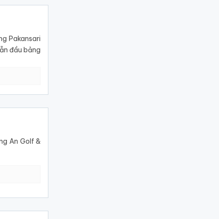
ng Pakansari
dẫn đầu bảng
ong An Golf &