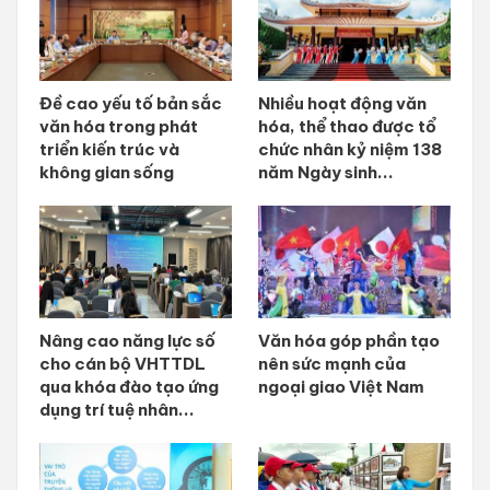
Đề cao yếu tố bản sắc
Nhiều hoạt động văn
văn hóa trong phát
hóa, thể thao được tổ
triển kiến trúc và
chức nhân kỷ niệm 138
không gian sống
năm Ngày sinh...
Nâng cao năng lực số
Văn hóa góp phần tạo
cho cán bộ VHTTDL
nên sức mạnh của
qua khóa đào tạo ứng
ngoại giao Việt Nam
dụng trí tuệ nhân...