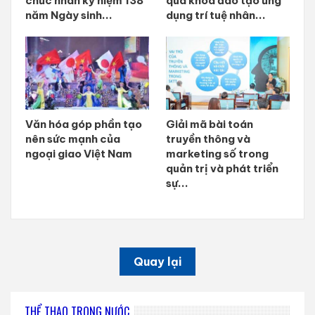
chức nhân kỷ niệm 138
qua khóa đào tạo ứng
năm Ngày sinh...
dụng trí tuệ nhân...
Văn hóa góp phần tạo
Giải mã bài toán
nên sức mạnh của
truyền thông và
ngoại giao Việt Nam
marketing số trong
quản trị và phát triển
sự...
Quay lại
THỂ THAO TRONG NƯỚC