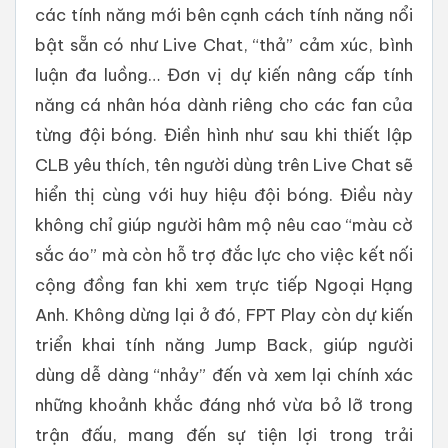
các tính năng mới bên cạnh cách tính năng nổi
bật sẵn có như Live Chat, “thả” cảm xúc, bình
luận đa luồng… Đơn vị dự kiến nâng cấp tính
năng cá nhân hóa dành riêng cho các fan của
từng đội bóng. Điền hình như sau khi thiết lập
CLB yêu thích, tên người dùng trên Live Chat sẽ
hiển thị cùng với huy hiệu đội bóng. Điều này
không chỉ giúp người hâm mộ nêu cao “màu cờ
sắc áo” mà còn hỗ trợ đắc lực cho việc kết nối
cộng đồng fan khi xem trực tiếp Ngoại Hạng
Anh. Không dừng lại ở đó, FPT Play còn dự kiến
triển khai tính năng Jump Back, giúp người
dùng dễ dàng “nhảy” đến và xem lại chính xác
những khoảnh khắc đáng nhớ vừa bỏ lỡ trong
trận đấu, mang đến sự tiện lợi trong trải