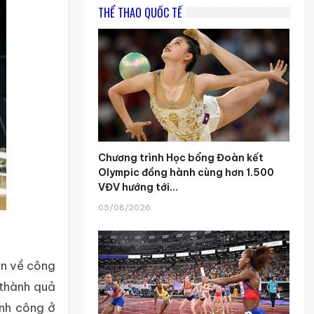
THỂ THAO QUỐC TẾ
Chương trình Học bổng Đoàn kết
Olympic đồng hành cùng hơn 1.500
VĐV hướng tới...
05/08/2026
àn về công
 thành quả
ành công ở