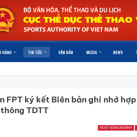
U HÀNH
TIN TỨC
VĂN BẢN
MEDIA
NEWS
 FPT ký kết Biên bản ghi nhớ hợp
n thông TDTT
HOẠT ĐỘNG NGÀNH