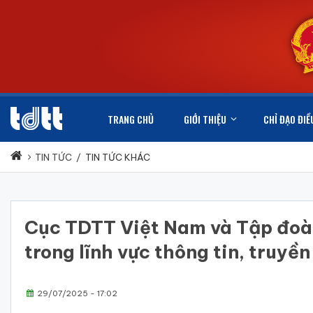
TRANG CHỦ
GIỚI THIỆU
CHỈ ĐẠO ĐIỀ
TIN TỨC
/
TIN TỨC KHÁC
Cục TDTT Việt Nam và Tập đoàn
trong lĩnh vực thông tin, truyề
29/07/2025 - 17:02