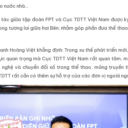
ho nước nhà…
p tác giữa tập đoàn FPT và Cục TDTT Việt Nam được ký
rong tương lai giữa hai Bên; nhằm góp phần đưa thể tha
h Hoàng Việt khẳng định: Trong xu thế phát triển mới
h vực quan trọng mà Cục TDTT Việt Nam rất quan tâm,
 nghệ và chuyển đổi số trong thể thao, mảng truyền 
 TDTT rất cần có thêm sự hỗ trợ của các đơn vị ngoài ng