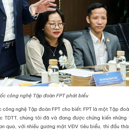
đốc công nghệ Tập đoàn FPT phát biểu
ốc công nghệ Tập đoàn FPT cho biết: FPT là một Tập đo
 vực TDTT, chúng tôi đã và đang được chứng kiến những
an qua, với nhiều gương mặt VĐV tiêu biểu, thi đấu th