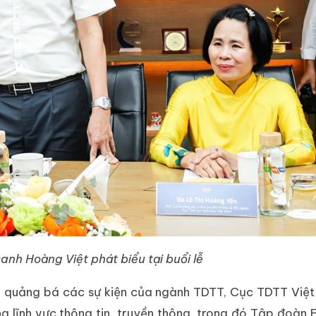
nh Hoàng Việt phát biểu tại buổi lễ
, quảng bá các sự kiện của ngành TDTT, Cục TDTT Việ
 lĩnh vực thông tin, truyền thông, trong đó Tập đoàn 