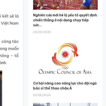
Nghiên cứu mới hé lộ yếu tố quyết định
 kết sẽ là
chiến thắng ở nội dung chạy tiếp
o Việt Nam
sức...
04/08/2026
, công tác
 mong muốn
thông – tổ
ành.
Cơ hội nâng cao năng lực cho đội ngũ
bác sĩ thể thao châu Á
03/08/2026