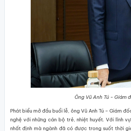
Ông Vũ Anh Tú - Giám 
Phát biểu mở đầu buổi lễ, ông Vũ Anh Tú – Giám đ
nghệ với những cán bộ trẻ, nhiệt huyết. Với lĩnh
nhất định mà ngành đã có được trong suốt thời gi