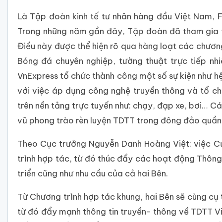
Là Tập đoàn kinh tế tư nhân hàng đầu Việt Nam, FP
Trong những năm gần đây, Tập đoàn đã tham gia t
Điều này được thể hiện rõ qua hàng loạt các chương
Bóng đá chuyên nghiệp, tường thuật trực tiếp nhi
VnExpress tổ chức thành công một số sự kiện như 
với việc áp dụng công nghệ truyền thông và tổ chứ
trên nền tảng trực tuyến như: chạy, đạp xe, bơi… 
vũ phong trào rèn luyện TDTT trong đông đảo quần
Theo Cục trưởng Nguyễn Danh Hoàng Việt: việc 
trình hợp tác, từ đó thúc đẩy các hoạt động Thông 
triển cũng như nhu cầu của cả hai Bên.
Từ Chương trình hợp tác khung, hai Bên sẽ cùng cụ
từ đó đẩy mạnh thông tin truyền- thông về TDTT V