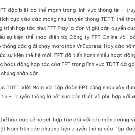
T đặc biệt có thế mạnh trong lĩnh vực thông tin – tru
ích cực vào các mảng như truyền thông TDTT, thể tha
 trình hợp tác như: FPT Play là đơn vị giữ bản quyền củ
ều sự kiện thể thao điện tử; Công ty FPT Online và b
hệ thống các giải chạy marathon VnExpress. Hay các nă
c sự kiện thế hệ mới, FPT đã tiến hành nhiều hoạt độn
Các hoạt động hợp tác của FPT trong lĩnh vực TDTT đã g
 chúng nhân dân.
Cục TDTT Việt Nam và Tập đoàn FPT cùng nhau xây dự
tin – Truyền thông là hết sức cần thiết và phù hợp với x
 thể hóa các kế hoạch hợp tác đối với các mảng công vi
iệt Nam trên các phương tiện truyền thông của Tập đo