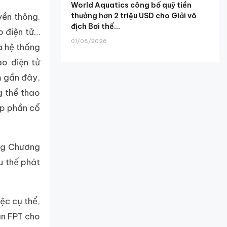
World Aquatics công bố quỹ tiền
thưởng hơn 2 triệu USD cho Giải vô
yền thông.
địch Bơi thế...
o điện tử…
01/08/2026
a hệ thống
áo điện tử
m gần đây,
g thể thao
óp phần cổ
ng Chương
u thế phát
ệc cụ thể,
àn FPT cho