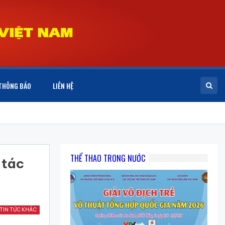
THÔNG BÁO
LIÊN HỆ
THỂ THAO TRONG NƯỚC
 tác
TIN TỨC KHÁC