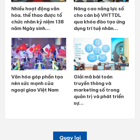
Nhiều hoạt động văn
Nâng cao năng lực số
hóa, thể thao được tổ
cho cán bộ VHTTDL
chức nhân kỷ niệm 138
qua khóa đào tạo ứng
năm Ngày sinh...
dụng trí tuệ nhân...
Văn hóa góp phần tạo
Giải mã bài toán
nên sức mạnh của
truyền thông và
ngoại giao Việt Nam
marketing số trong
quản trị và phát triển
sự...
Quay lại