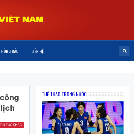
THÔNG BÁO
LIÊN HỆ
THỂ THAO TRONG NƯỚC
 công
lịch
TIN TỨC KHÁC