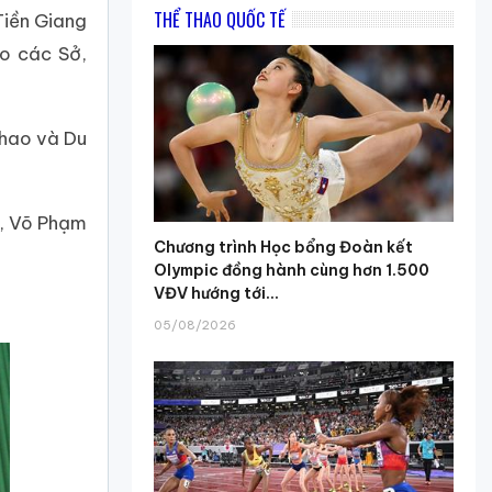
THỂ THAO QUỐC TẾ
Tiền Giang
o các Sở,
thao và Du
n, Võ Phạm
Chương trình Học bổng Đoàn kết
Olympic đồng hành cùng hơn 1.500
VĐV hướng tới...
05/08/2026