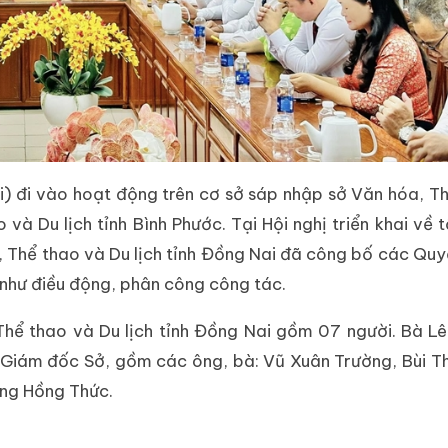
i) đi vào hoạt động trên cơ sở sáp nhập sở Văn hóa, T
 và Du lịch tỉnh Bình Phước. Tại Hội nghị triển khai về 
 Thể thao và Du lịch tỉnh Đồng Nai đã công bố các Quy
 như điều động, phân công công tác.
hể thao và Du lịch tỉnh Đồng Nai gồm 07 người. Bà L
ó Giám đốc Sở, gồm các ông, bà: Vũ Xuân Trường, Bùi 
ông Hồng Thức.