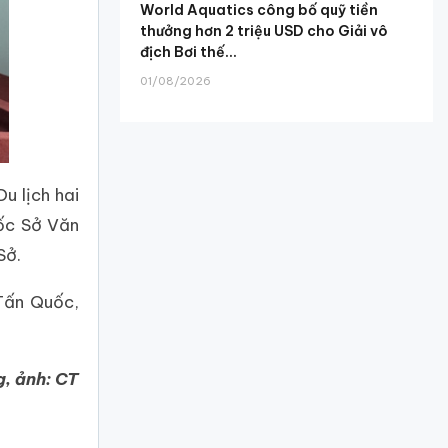
World Aquatics công bố quỹ tiền
thưởng hơn 2 triệu USD cho Giải vô
địch Bơi thế...
01/08/2026
u lịch hai
đốc Sở Văn
Sở.
Tấn Quốc,
, ảnh: CT