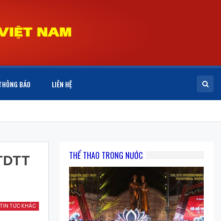
THÔNG BÁO
LIÊN HỆ
THỂ THAO TRONG NƯỚC
 TDTT
TIN TỨC KHÁC