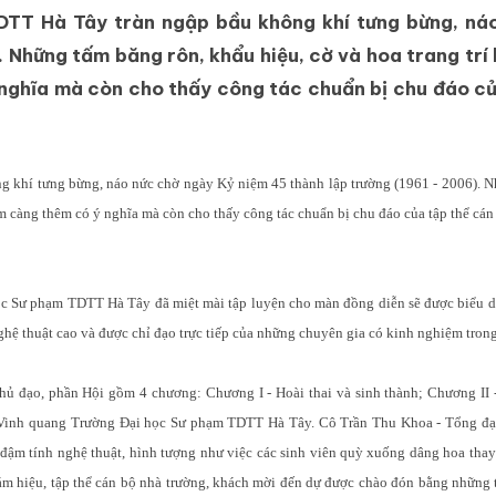
DTT Hà Tây tràn ngập bầu không khí tưng bừng, ná
 Những tấm băng rôn, khẩu hiệu, cờ và hoa trang trí
nghĩa mà còn cho thấy công tác chuẩn bị chu đáo củ
 khí tưng bừng, náo nức chờ ngày Kỷ niệm 45 thành lập trường (1961 - 2006). 
m càng thêm có ý nghĩa mà còn cho thấy công tác chuẩn bị chu đáo của tập thể cán 
ọc Sư phạm TDTT Hà Tây đã miệt mài tập luyện cho màn đồng diễn sẽ được biểu d
hệ thuật cao và được chỉ đạo trực tiếp của những chuyên gia có kinh nghiệm trong
chủ đạo, phần Hội gồm 4 chương: Chương I - Hoài thai và sinh thành; Chương II 
- Vinh quang Trường Đại học Sư phạm TDTT Hà Tây. Cô Trần Thu Khoa - Tổng đ
 đậm tính nghệ thuật, hình tượng như việc các sinh viên quỳ xuống dâng hoa tha
m hiệu, tập thể cán bộ nhà trường, khách mời đến dự được chào đón bằng những t