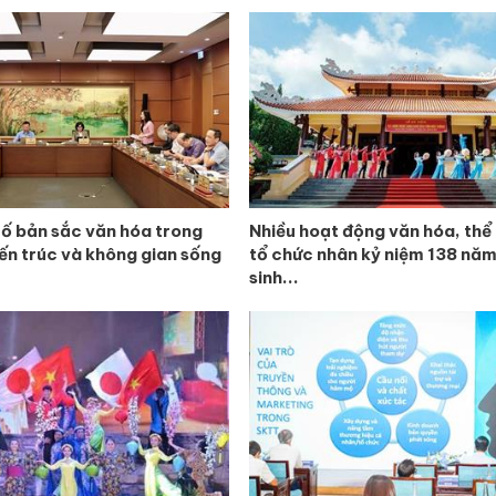
tố bản sắc văn hóa trong
Nhiều hoạt động văn hóa, thể
iến trúc và không gian sống
tổ chức nhân kỷ niệm 138 nă
sinh...