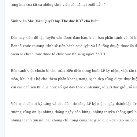
tung hoa của tất cả những sinh viên có mặt tại buổi Lễ..."
Sinh viên Mai Văn Quyết lớp Thể dục K37 cho biết:
Đến nay, tiến độ tập luyện vẫn được đảm bảo, kịch bản phân cảnh và lời b
Ban tổ chức chương trình sẽ tiến hành sơ duyệt và Lễ tổng duyệt được ấn địn
niệm sẽ chính thức được tổ chức vào 8h sáng ngày 22/10.
Bên cạnh việc chuẩn bị cho màn biểu diễn trong buổi Lễ kỷ niệm, việc tân tr
môn, khu hiệu bộ cho thêm phần khang trang, sạch đẹp cũng được thực hiện
với các chỉ tiêu thi đua như: số giờ dạy theo định mức, số giờ dạy giỏi, số sin
Với sự chuẩn bị kỹ càng và chu đáo, tin rằng Lễ kỷ niệm ngày thành lập T
trường cùng ôn lại những tháng ngày hào hùng, những truyền thống quý b
những thành tựu nổi bật không chỉ trong công tác giáo dục - đào tạo mà còn