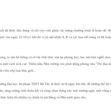
ình dã được dàn dựng và chỉ còn việc ghép các mảng chương trình là hoàn tất. N
h vào ngày 21/10 (vì khi đó vị trí sân khấu A, B và các họa tiết trang trí đã hoà
ang, tu sửa hệ thống cơ sở vật chất như: sơn lại phòng học, lau, trùi bàn nghế, dọ
 một cách tích cực. Thêm nữa, Nhà trường còn phát động phong trào "Thi đua dạy
h viên xếp loại khá, giỏi...
rường Đại học Sư phạm TDTT Hà Tây sẽ thực sự là ngày hội lớn, để những thế hệ t
áu, tăng cường tình đoàn kết và cùng nhau dựng xây mái trường ngày một vững 
 thực hiện tốt nhiệm vụ chính trị mà Đảng và Nhà nước giao cho.