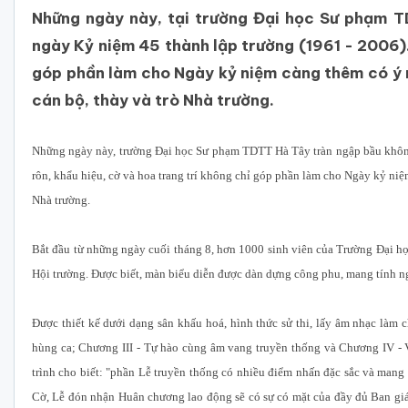
Những ngày này, tại trường Đại học Sư phạm T
ngày Kỷ niệm 45 thành lập trường (1961 - 2006).
góp phần làm cho Ngày kỷ niệm càng thêm có ý 
cán bộ, thày và trò Nhà trường.
Những ngày này, trường Đại học Sư phạm TDTT Hà Tây tràn ngập bầu không
rôn, khẩu hiệu, cờ và hoa trang trí không chỉ góp phần làm cho Ngày kỷ niệ
Nhà trường.
Bắt đầu từ những ngày cuối tháng 8, hơn 1000 sinh viên của Trường Đại h
Hội trường. Được biết, màn biểu diễn được dàn dựng công phu, mang tính ng
Được thiết kế dưới dạng sân khấu hoá, hình thức sử thi, lấy âm nhạc làm 
hùng ca; Chương III - Tự hào cùng âm vang truyền thống và Chương IV 
trình cho biết: "phần Lễ truyền thống có nhiều điểm nhấn đặc sắc và mang
Cờ, Lễ đón nhận Huân chương lao động sẽ có sự có mặt của đầy đủ Ban giá