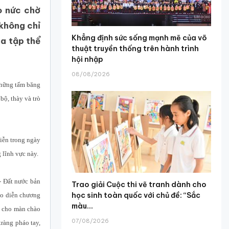
o nức chờ
 không chỉ
Khẳng định sức sống mạnh mẽ của võ
a tập thể
thuật truyền thống trên hành trình
hội nhập
08/08/2026
Những tấm băng
bộ, thày và trò
iễn trong ngày
 lĩnh vực này.
- Đất nước bản
Trao giải Cuộc thi vẽ tranh dành cho
học sinh toàn quốc với chủ đề: “Sắc
ạo diễn chương
màu...
y cho màn chào
07/08/2026
ràng pháo tay,