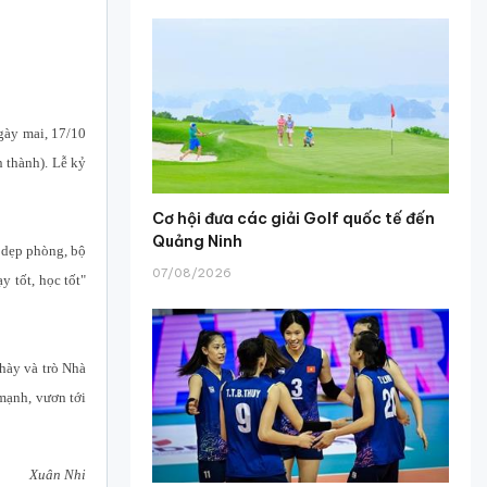
gày mai, 17/10
n thành). Lễ kỷ
Cơ hội đưa các giải Golf quốc tế đến
Quảng Ninh
n dẹp phòng, bộ
07/08/2026
 tốt, học tốt"
hày và trò Nhà
mạnh, vươn tới
Xuân Nhi