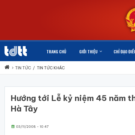
TRANG CHỦ
GIỚI THIỆU
CHỈ ĐẠO ĐIỀ
TIN TỨC
/
TIN TỨC KHÁC
Hướng tới Lễ kỷ niệm 45 năm t
Hà Tây
03/11/2008 - 10:47