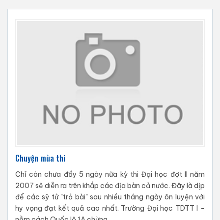
Chuyện mùa thi
Chỉ còn chưa đầy 5 ngày nữa kỳ thi Đại học đợt II năm
2007 sẽ diễn ra trên khắp các địa bàn cả nước. Đây là dịp
để các sỹ tử "trả bài" sau nhiều tháng ngày ôn luyện với
hy vọng đạt kết quả cao nhất. Trường Đại học TDTT I -
nằm cách Quốc lộ 1A chừng...