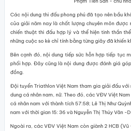
Phạm Tiến Sản - chủ nh
Các nội dung thi đấu phong phú đã tạo nên bầu khô
của giải năm nay là chất lượng chuyên môn được 
chiến thuật thi đấu hợp lý và thể hiện tinh thần
những cuộc so kè chỉ tính bằng từng giây đã khiến k
Bên cạnh đó, nội dung tiếp sức hỗn hợp tiếp tục m
phối hợp. Đây cũng là nội dung được đánh giá góp
đồng.
Đội tuyển Triathlon Việt Nam tham gia giải đấu vớ
dung cá nhân nam, nữ. Theo đó, các VĐV Việt Nam
cá nhân nam với thành tích 57:58; Lê Thị Như Quỳn
nam với thời gian 15: 36 và Nguyễn Thị Thúy Vân -Du
Ngoài ra, các VĐV Việt Nam còn giành 2 HCB (Vũ 