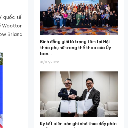
V quốc tế.
về Wootton
Mow Briana
Bình đẳng giới là trọng tâm tại Hội
thảo phụ nữ trong thể thao của Ủy
ban...
31/07/2026
Ký kết biên bản ghi nhớ thúc đẩy phát