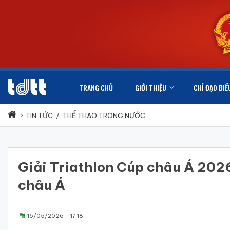
TRANG CHỦ
GIỚI THIỆU
CHỈ ĐẠO ĐIỀ
TIN TỨC
/
THỂ THAO TRONG NƯỚC
Giải Triathlon Cúp châu Á 2026
châu Á
16/05/2026 - 17:18