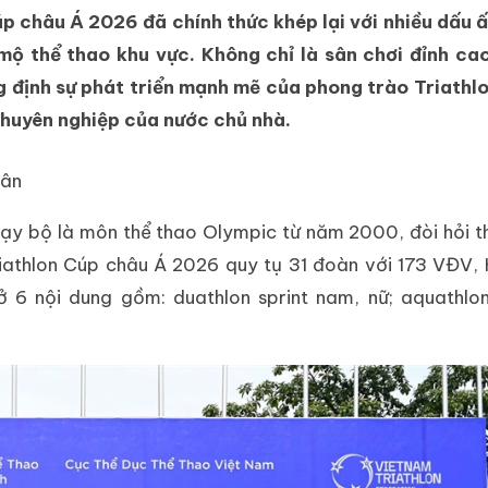
úp châu Á 2026 đã chính thức khép lại với nhiều dấu ấ
mộ thể thao khu vực. Không chỉ là sân chơi đỉnh ca
 định sự phát triển mạnh mẽ của phong trào Triathlo
chuyên nghiệp của nước chủ nhà.
hân
hạy bộ là môn thể thao Olympic từ năm 2000, đòi hỏi t
Triathlon Cúp châu Á 2026 quy tụ 31 đoàn với 173 VĐV,
ở 6 nội dung gồm: duathlon sprint nam, nữ; aquathlo