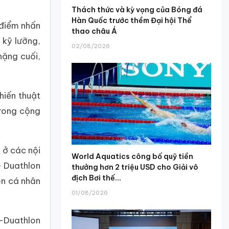
Thách thức và kỳ vọng của Bóng đá
Hàn Quốc trước thềm Đại hội Thể
 điểm nhấn
thao châu Á
 kỹ lưỡng,
02/08/2026
hặng cuối,
hiến thuật
trong cộng
 ở các nội
World Aquatics công bố quỹ tiền
– Duathlon
thưởng hơn 2 triệu USD cho Giải vô
địch Bơi thế...
on cá nhân
01/08/2026
 -Duathlon