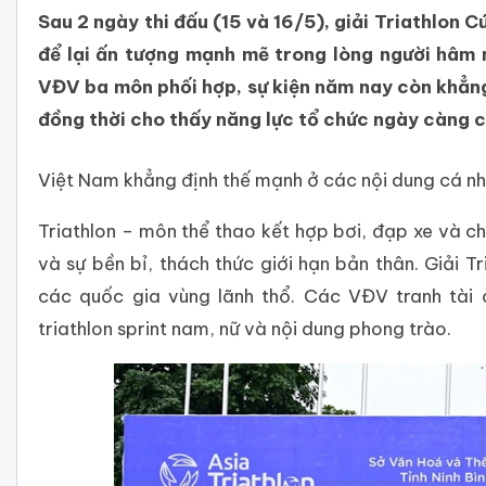
Sau 2 ngày thi đấu (15 và 16/5), giải Triathlon C
để lại ấn tượng mạnh mẽ trong lòng người hâm 
VĐV ba môn phối hợp, sự kiện năm nay còn khẳng
đồng thời cho thấy năng lực tổ chức ngày càng 
Việt Nam khẳng định thế mạnh ở các nội dung cá n
Triathlon – môn thể thao kết hợp bơi, đạp xe và c
và sự bền bỉ, thách thức giới hạn bản thân. Giải 
các quốc gia vùng lãnh thổ. Các VĐV tranh tài 
triathlon sprint nam, nữ và nội dung phong trào.