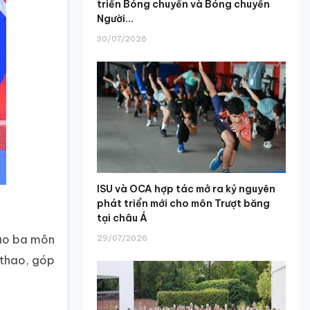
triển Bóng chuyền và Bóng chuyền
Người...
30/07/2026
ISU và OCA hợp tác mở ra kỷ nguyên
phát triển mới cho môn Trượt băng
tại châu Á
hao ba môn
29/07/2026
ể thao, góp