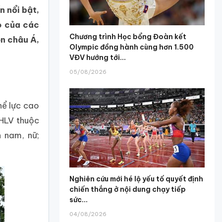
n nổi bật,
o của các
Chương trình Học bổng Đoàn kết
n châu Á,
Olympic đồng hành cùng hơn 1.500
VĐV hướng tới...
05/08/2026
hể lực cao
 HLV thuộc
n nam, nữ;
Nghiên cứu mới hé lộ yếu tố quyết định
chiến thắng ở nội dung chạy tiếp
sức...
04/08/2026