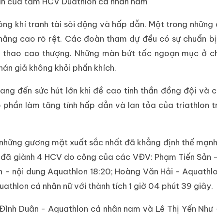
ân của tấm HCV Duathlon cá nhân nam
ng khí tranh tài sôi động và hấp dẫn. Một trong những
nâng cao rõ rệt. Các đoàn tham dự đều có sự chuẩn bị
 thể thao cao thượng. Những màn bứt tốc ngoạn mục ở c
hán giả không khỏi phấn khích.
ang đến sức hút lớn khi đề cao tinh thần đồng đội và c
 phần làm tăng tính hấp dẫn và lan tỏa của triathlon 
i những gương mặt xuất sắc nhất đã khẳng định thế mạnh
 đã giành 4 HCV do công của các VĐV: Phạm Tiến Sản 
h – nội dung Aquathlon 18:20; Hoàng Văn Hải - Aquathl
athlon cá nhân nữ với thành tích 1 giờ 04 phút 39 giây.
Đình Duân - Aquathlon cá nhân nam và Lê Thị Yến Như