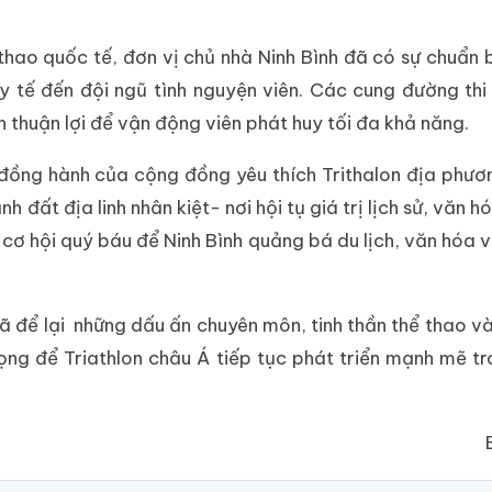
 thao quốc tế, đơn vị chủ nhà Ninh Bình đã có sự chuẩn 
 y tế đến đội ngũ tình nguyện viên. Các cung đường th
 thuận lợi để vận động viên phát huy tối đa khả năng.
 đồng hành của cộng đồng yêu thích Trithalon địa phư
 đất địa linh nhân kiệt- nơi hội tụ giá trị lịch sử, văn h
 cơ hội quý báu để Ninh Bình quảng bá du lịch, văn hóa v
đã để lại những dấu ấn chuyên môn, tinh thần thể thao v
ọng để Triathlon châu Á tiếp tục phát triển mạnh mẽ t