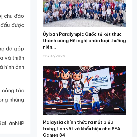
bị chu đáo
i đấu được
Ủy ban Paralympic Quốc tế kết thúc
thành công Hội nghị phân loại thường
niên...
ơng đã góp
28/07/2026
óa và thiên
à hình ảnh
à công tác
rong những
Malaysia chính thức ra mắt biểu
Bài, ảnhHP
trưng, linh vật và khẩu hiệu cho SEA
Games 34