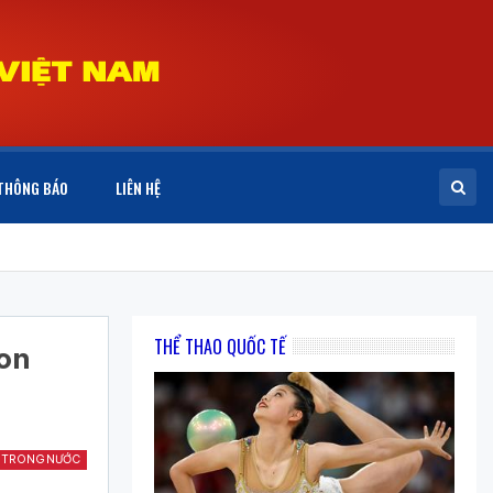
THÔNG BÁO
LIÊN HỆ
THỂ THAO QUỐC TẾ
on
 TRONG NƯỚC