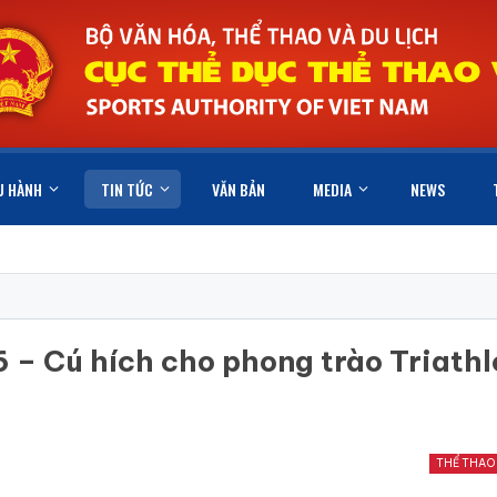
U HÀNH
TIN TỨC
VĂN BẢN
MEDIA
NEWS
 – Cú hích cho phong trào Triathl
THỂ THAO