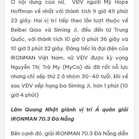
Ở nội dung của nữ, VĐV người Mỹ Hope
Hoffman về nhất với thành tích 9 giờ 49 phút
23 giây. Hai vị trí tiếp theo lần lượt thuộc về
Beibei Qiao và Siming Ji, đều đến từ Trung
Quốc, với thành tích 10 giờ 0 phút 36 giây và
10 giờ 3 phút 32 giây. Đáng tiếc là đại diện của
IRONMAN Việt Nam, nữ VĐV được kỳ vọng
Nguyễn Thị Trà My (MyCa) dù đã rất nỗ lực
nhưng chỉ xếp thứ 2 ở nhóm 30-40 tuổi, khi về
sau VĐV xếp hạng ba Siming Ji, hơn 1 phút (10
giờ 4 phút)
Lâm Quang Nhật giành vị trí Á quân giải
IRONMAN 70.3 Đà Nẵng
Bên cạnh đó, giải IRONMAN 70.3 Đà Nẵng diễn