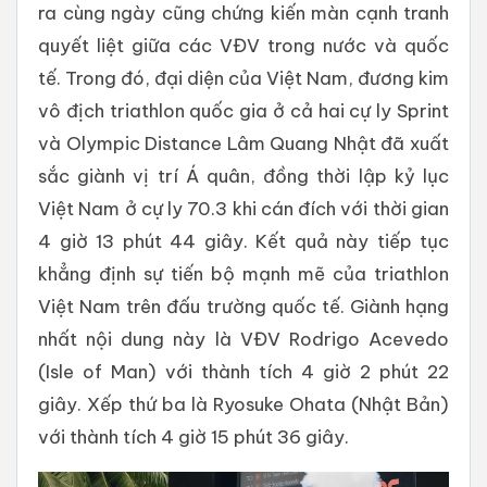
ra cùng ngày cũng chứng kiến màn cạnh tranh
quyết liệt giữa các VĐV trong nước và quốc
tế. Trong đó, đại diện của Việt Nam, đương kim
vô địch triathlon quốc gia ở cả hai cự ly Sprint
và Olympic Distance Lâm Quang Nhật đã xuất
sắc giành vị trí Á quân, đồng thời lập kỷ lục
Việt Nam ở cự ly 70.3 khi cán đích với thời gian
4 giờ 13 phút 44 giây. Kết quả này tiếp tục
khẳng định sự tiến bộ mạnh mẽ của triathlon
Việt Nam trên đấu trường quốc tế. Giành hạng
nhất nội dung này là VĐV Rodrigo Acevedo
(Isle of Man) với thành tích 4 giờ 2 phút 22
giây. Xếp thứ ba là Ryosuke Ohata (Nhật Bản)
với thành tích 4 giờ 15 phút 36 giây.