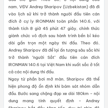
nam, VĐV Andrey Sharipov (Uzbekistan) đã đi
vào lịch sử khi trở thành người đầu tiên cán
đích ở cự ly IRONMAN toàn phần 140.6, với
thành tích 8 giờ 45 phút 47 giây, chính thức
giành chức vô địch sau hành trình bền bỉ kéo
dài gần trọn một ngày thi đấu. Theo đó,
Andrey Sharipov đã để lại ấn tượng sâu sắc khi
trở thành "người Sắt" đầu tiên cán đích
IRONMAN 140.6 tại Việt Nam khi xuất sắc ở tất
cả các nội dung thi đấu.
Ngay từ phần bơi mở màn, Sharipov đã thể
hiện phong độ ổn định khi bám sát nhóm dẫn
đầu. Bước sang chặng đạp xe dài 180km – nội
dung mang tính quyết định – Andrey
Sharipov bắt đầu tăng tốc, duy trì nhịp độ