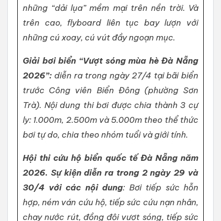
những “dải lụa” mềm mại trên nền trời. Và
trên cao, flyboard liên tục bay lượn với
những cú xoay, cú vút đầy ngoạn mục.
Giải bơi biển “Vượt sóng mùa hè Đà Nẵng
2026”:
diễn ra trong ngày 27/4 tại bãi biển
trước Công viên Biển Đông (phường Sơn
Trà). Nội dung thi bơi được chia thành 3 cự
ly: 1.000m, 2.500m và 5.000m theo thể thức
bơi tự do, chia theo nhóm tuổi và giới tính.
Hội thi cứu hộ biển quốc tế Đà Nẵng năm
2026. Sự kiện diễn ra trong 2 ngày 29 và
30/4 với các nội dung
: Bơi tiếp sức hỗn
hợp, ném ván cứu hộ, tiếp sức cứu nạn nhân,
chạy nước rút, đồng đội vượt sóng, tiếp sức