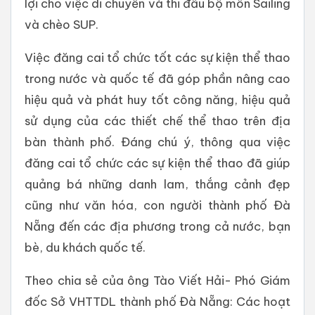
lợi cho việc di chuyển và thi đấu bộ môn Sailing
và chèo SUP.
Việc đăng cai tổ chức tốt các sự kiện thể thao
trong nước và quốc tế đã góp phần nâng cao
hiệu quả và phát huy tốt công năng, hiệu quả
sử dụng của các thiết chế thể thao trên địa
bàn thành phố. Đáng chú ý, thông qua việc
đăng cai tổ chức các sự kiện thể thao đã giúp
quảng bá những danh lam, thắng cảnh đẹp
cũng như văn hóa, con người thành phố Đà
Nẵng đến các địa phương trong cả nước, bạn
bè, du khách quốc tế.
Theo chia sẻ của ông Tào Viết Hải- Phó Giám
đốc Sở VHTTDL thành phố Đà Nẵng: Các hoạt