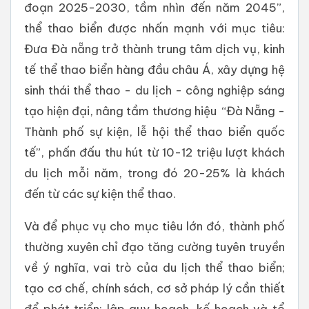
đoạn 2025-2030, tầm nhìn đến năm 2045”,
thể thao biển được nhấn mạnh với mục tiêu:
Đưa Đà nẵng trở thành trung tâm dịch vụ, kinh
tế thể thao biển hàng đầu châu Á, xây dựng hệ
sinh thái thể thao - du lịch - công nghiệp sáng
tạo hiện đại, nâng tầm thương hiệu “Đà Nẵng -
Thành phố sự kiện, lễ hội thể thao biển quốc
tế”, phấn đấu thu hút từ 10-12 triệu lượt khách
du lịch mỗi năm, trong đó 20-25% là khách
đến từ các sự kiện thể thao.
Và để phục vụ cho mục tiêu lớn đó, thành phố
thường xuyên chỉ đạo tăng cường tuyên truyền
về ý nghĩa, vai trò của du lịch thể thao biển;
tạo cơ chế, chính sách, cơ sở pháp lý cần thiết
để phát triển; lập quy hoạch, kế hoạch và tổ