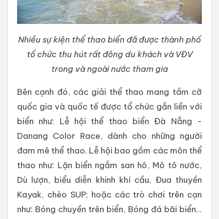
Nhiều sự kiện thể thao biển đã được thành phố
tổ chức thu hút rất đông du khách và VĐV
trong và ngoài nước tham gia
Bên cạnh đó, các giải thể thao mang tầm cỡ
quốc gia và quốc tế được tổ chức gắn liền với
biển như: Lễ hội thể thao biển Đà Nẵng -
Danang Color Race, dành cho những người
đam mê thể thao. Lễ hội bao gồm các môn thể
thao như: Lặn biển ngắm san hô, Mô tô nước,
Dù lượn, biểu diễn khinh khí cầu, Đua thuyền
Kayak, chèo SUP; hoặc các trò chơi trên cạn
như: Bóng chuyền trên biển, Bóng đá bãi biển...