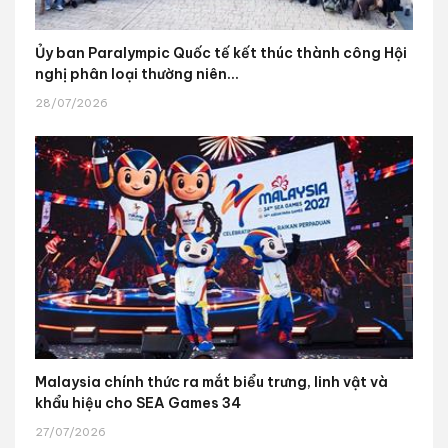
Ủy ban Paralympic Quốc tế kết thúc thành công Hội
nghị phân loại thường niên...
28/07/2026
Malaysia chính thức ra mắt biểu trưng, linh vật và
khẩu hiệu cho SEA Games 34
27/07/2026