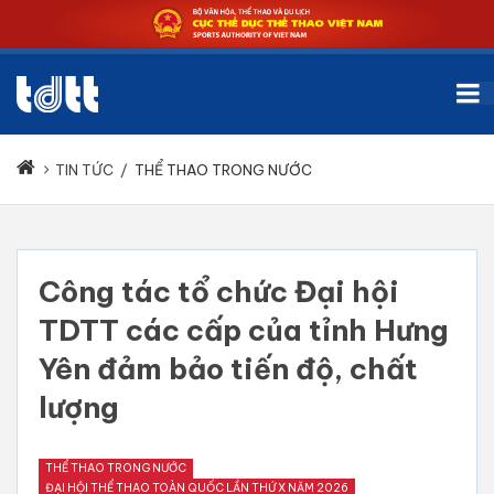
TIN TỨC
/
THỂ THAO TRONG NƯỚC
Công tác tổ chức Đại hội
TDTT các cấp của tỉnh Hưng
Yên đảm bảo tiến độ, chất
lượng
THỂ THAO TRONG NƯỚC
ĐẠI HỘI THỂ THAO TOÀN QUỐC LẦN THỨ X NĂM 2026