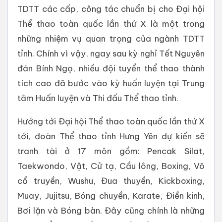
TDTT các cấp, công tác chuẩn bị cho Đại hội
Thể thao toàn quốc lần thứ X là một trong
những nhiệm vụ quan trọng của ngành TDTT
tỉnh. Chính vì vậy, ngay sau kỳ nghỉ Tết Nguyên
đán Bính Ngọ, nhiều đội tuyển thể thao thành
tích cao đã bước vào kỳ huấn luyện tại Trung
tâm Huấn luyện và Thi đấu Thể thao tỉnh.
Hướng tới Đại hội Thể thao toàn quốc lần thứ X
tới, đoàn Thể thao tỉnh Hưng Yên dự kiến sẽ
tranh tài ở 17 môn gồm: Pencak Silat,
Taekwondo, Vật, Cử tạ, Cầu lông, Boxing, Võ
cổ truyền, Wushu, Đua thuyền, Kickboxing,
Muay, Jujitsu, Bóng chuyền, Karate, Điền kinh,
Bơi lặn và Bóng bàn. Đây cũng chính là những