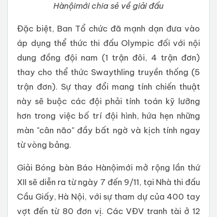
Hànộimới chia sẻ về giải đấu
Đặc biệt, Ban Tổ chức đã mạnh dạn đưa vào
áp dụng thể thức thi đấu Olympic đối với nội
dung đồng đội nam (1 trận đôi, 4 trận đơn)
thay cho thể thức Swaythling truyền thống (5
trận đơn). Sự thay đổi mang tính chiến thuật
này sẽ buộc các đội phải tính toán kỹ lưỡng
hơn trong việc bố trí đội hình, hứa hẹn những
màn "cân não" đầy bất ngờ và kịch tính ngay
từ vòng bảng.
Giải Bóng bàn Báo Hànộimới mở rộng lần thứ
XII sẽ diễn ra từ ngày 7 đến 9/11, tại Nhà thi đấu
Cầu Giấy, Hà Nội, với sự tham dự của 400 tay
vợt đến từ 80 đơn vị. Các VĐV tranh tài ở 12