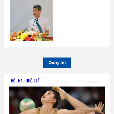
Quay lại
THỂ THAO QUỐC TẾ