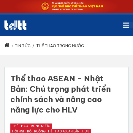
TIN TỨC
/
THỂ THAO TRONG NƯỚC
Thể thao ASEAN – Nhật
Bản: Chú trọng phát triển
chính sách và nâng cao
năng lực cho HLV
THỂ THAO TRONG NƯỚC
HỘI NGHỊ BỘ TRƯỞNG THỂ THAO ASEAN LẦN THỨ 8