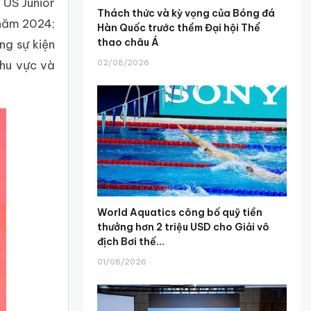
 US Junior
Thách thức và kỳ vọng của Bóng đá
năm 2024;
Hàn Quốc trước thềm Đại hội Thể
thao châu Á
ng sự kiện
02/08/2026
khu vực và
World Aquatics công bố quỹ tiền
thưởng hơn 2 triệu USD cho Giải vô
địch Bơi thế...
01/08/2026