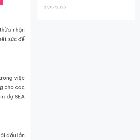
27/07/2026
 thừa nhận
hết sức để
trong việc
ng cho các
ham dự SEA
ải đấu lần