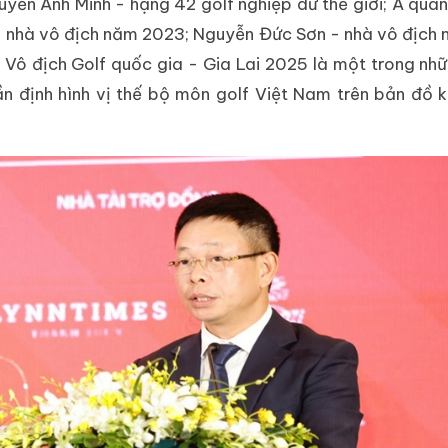
yễn Anh Minh - hạng 42 golf nghiệp dư thế giới; Á quân
nhà vô địch năm 2023; Nguyễn Đức Sơn - nhà vô địch 
Vô địch Golf quốc gia - Gia Lai 2025 là một trong nhữ
ần định hình vị thế bộ môn golf Việt Nam trên bản đồ 