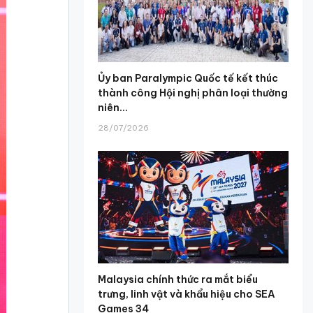
Ủy ban Paralympic Quốc tế kết thúc
thành công Hội nghị phân loại thường
niên...
28/07/2026
Malaysia chính thức ra mắt biểu
trưng, linh vật và khẩu hiệu cho SEA
Games 34