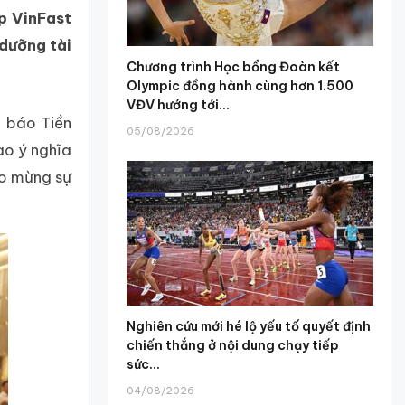
úp VinFast
 dưỡng tài
Chương trình Học bổng Đoàn kết
Olympic đồng hành cùng hơn 1.500
VĐV hướng tới...
p báo Tiền
05/08/2026
ao ý nghĩa
ào mừng sự
Nghiên cứu mới hé lộ yếu tố quyết định
chiến thắng ở nội dung chạy tiếp
sức...
04/08/2026