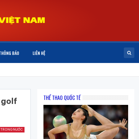
THÔNG BÁO
LIÊN HỆ
THỂ THAO QUỐC TẾ
 golf
 TRONG NƯỚC