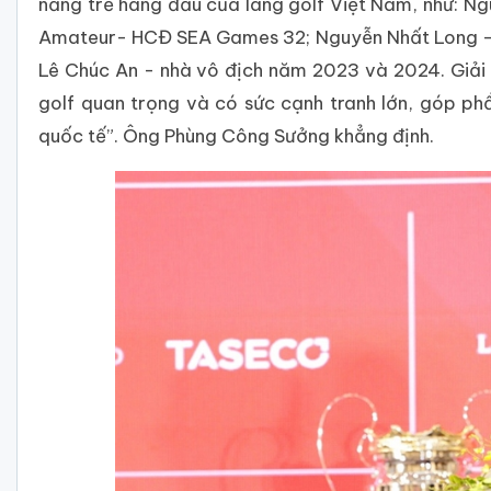
năng trẻ hàng đầu của làng golf Việt Nam, như: Ngu
Amateur- HCĐ SEA Games 32; Nguyễn Nhất Long - 
Lê Chúc An - nhà vô địch năm 2023 và 2024. Giải 
golf quan trọng và có sức cạnh tranh lớn, góp ph
quốc tế”. Ông Phùng Công Sưởng khẳng định.