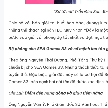
"Sư tử núi" Trần Đức Sơn đá
Chia sẻ với báo giới tại buổi họp báo, đương ki
những thử thách tại sân FLC Quy Nhơn: “Đây là một s
bước vào giải với phong độ tốt nhất và đặt mục tiê
Bệ phóng cho SEA Games 33 và sứ mệnh lan tỏa gi
Theo ông Nguyễn Thái Dương, Phó Tổng Thư ký Hiệp
chuẩn bị cho SEA Games 33. Những thách thức tại s
tuyển thủ. Đặc biệt, giải đấu này sẽ là cơ hội để
Games 33, bên cạnh hai cái tên đã được xác định 
Gia Lai: Điểm đến năng động và giàu tiềm năng
Ông Nguyễn Văn Ý, Phó Giám đốc Sở Văn hóa, Thể tha