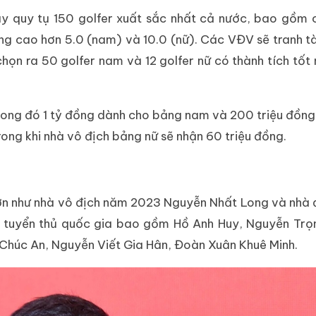
ay quy tụ 150 golfer xuất sắc nhất cả nước, bao gồm 
g cao hơn 5.0 (nam) và 10.0 (nữ). Các VĐV sẽ tranh tà
họn ra 50 golfer nam và 12 golfer nữ có thành tích tốt
trong đó 1 tỷ đồng dành cho bảng nam và 200 triệu đồn
rong khi nhà vô địch bảng nữ sẽ nhận 60 triệu đồng.
 lớn như nhà vô địch năm 2023 Nguyễn Nhất Long và nhà
 tuyển thủ quốc gia bao gồm Hồ Anh Huy, Nguyễn Trọ
 Chúc An, Nguyễn Viết Gia Hân, Đoàn Xuân Khuê Minh.