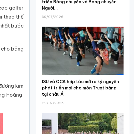
triển Bóng chuyền và Bóng chuyền
các golfer
Người...
i theo thể
30/07/2026
 nhất bước
g cho bảng
ISU và OCA hợp tác mở ra kỷ nguyên
 đương kim
phát triển mới cho môn Trượt băng
tại châu Á
ng Hoàng,
29/07/2026