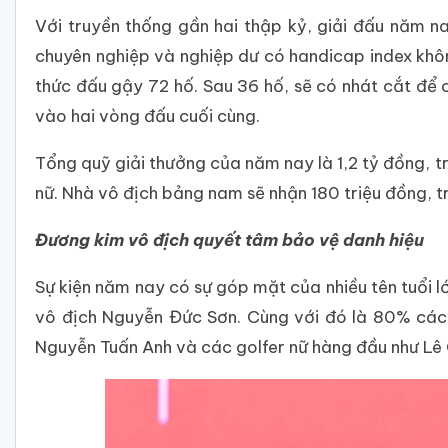
Với truyền thống gần hai thập kỷ, giải đấu năm n
chuyên nghiệp và nghiệp dư có handicap index khôn
thức đấu gậy 72 hố. Sau 36 hố, sẽ có nhát cắt để c
vào hai vòng đấu cuối cùng.
Tổng quỹ giải thưởng của năm nay là 1,2 tỷ đồng, 
nữ. Nhà vô địch bảng nam sẽ nhận 180 triệu đồng, t
Đương kim vô địch quyết tâm bảo vệ danh hiệu
Sự kiện năm nay có sự góp mặt của nhiều tên tuổi
vô địch Nguyễn Đức Sơn. Cùng với đó là 80% các
Nguyễn Tuấn Anh và các golfer nữ hàng đầu như Lê