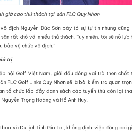
nh giá cao thử thách tại sân FLC Quy Nhơn
m vô địch Nguyễn Đức Sơn bày tỏ sự tự tin nhưng cũng
ân rất khó với nhiều thử thách. Tuy nhiên, tôi sẽ nỗ lực 
u bảo vệ chức vô địch.”
á trị
 hội Golf Việt Nam, giải đấu đóng vai trò then chốt 
ân FLC Golf Links Quy Nhơn sẽ là bài kiểm tra quan trọ
 Ban tổ chức lấp đầy danh sách các tuyển thủ còn lại t
là Nguyễn Trọng Hoàng và Hồ Anh Huy.
o và Du lịch tỉnh Gia Lai, khẳng định: việc đăng cai gi