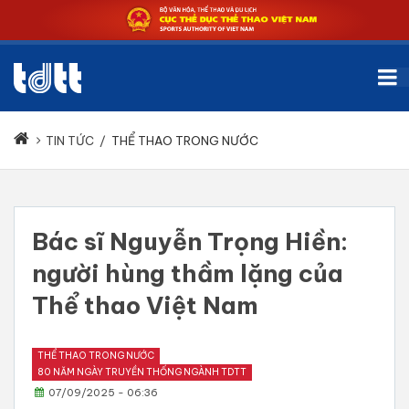
TIN TỨC
/
THỂ THAO TRONG NƯỚC
Bác sĩ Nguyễn Trọng Hiền:
người hùng thầm lặng của
Thể thao Việt Nam
THỂ THAO TRONG NƯỚC
80 NĂM NGÀY TRUYỀN THỐNG NGÀNH TDTT
07/09/2025 - 06:36