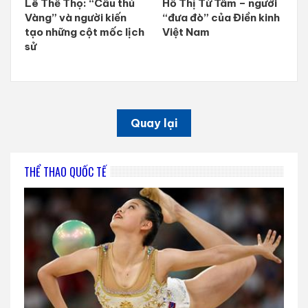
Lê Thế Thọ: “Cầu thủ
Hồ Thị Từ Tâm – người
Vàng” và người kiến
“đưa đò” của Điền kinh
tạo những cột mốc lịch
Việt Nam
sử
Quay lại
THỂ THAO QUỐC TẾ