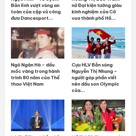
Bản lĩnh vượt vùng an
nữ Đại kiện tướng giàu
toàn của cặp vũ công
kinh nghiệm của Cờ
đưa Dancesport...
vua thành phố Hồ...
Ngô Ngân Hà – dấu
Cựu HLV Bắn súng
mốc vàng trong hành
Nguyễn Thị Nhung –
trình 80 năm của Thể
người góp phần viết
thao Việt Nam
nên dấu son Olympic
của...