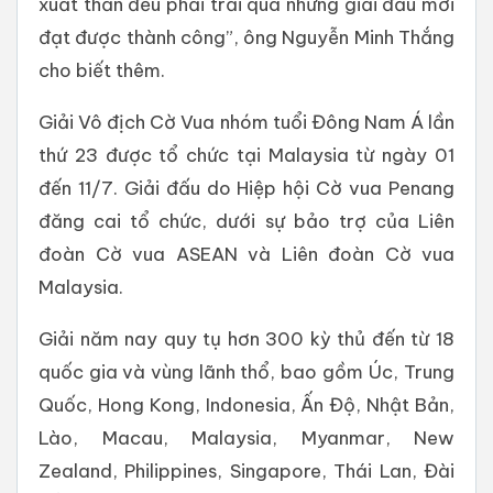
xuất thần đều phải trải qua những giải đấu mới
đạt được thành công”, ông Nguyễn Minh Thắng
cho biết thêm.
Giải Vô địch Cờ Vua nhóm tuổi Đông Nam Á lần
thứ 23 được tổ chức tại Malaysia từ ngày 01
đến 11/7. Giải đấu do Hiệp hội Cờ vua Penang
đăng cai tổ chức, dưới sự bảo trợ của Liên
đoàn Cờ vua ASEAN và Liên đoàn Cờ vua
Malaysia.
Giải năm nay quy tụ hơn 300 kỳ thủ đến từ 18
quốc gia và vùng lãnh thổ, bao gồm Úc, Trung
Quốc, Hong Kong, Indonesia, Ấn Độ, Nhật Bản,
Lào, Macau, Malaysia, Myanmar, New
Zealand, Philippines, Singapore, Thái Lan, Đài