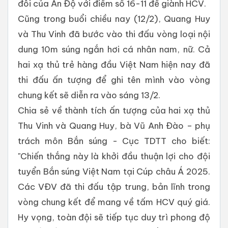
đôi của Ấn Độ với điểm số 16-11 để giành HCV.
Cũng trong buổi chiều nay (12/2), Quang Huy
và Thu Vinh đã bước vào thi đấu vòng loại nội
dung 10m súng ngắn hơi cá nhân nam, nữ. Cả
hai xạ thủ trẻ hàng đầu Việt Nam hiện nay đã
thi đấu ấn tượng để ghi tên mình vào vòng
chung kết sẽ diễn ra vào sáng 13/2.
Chia sẻ về thành tích ấn tượng của hai xạ thủ
Thu Vinh và Quang Huy, bà Vũ Anh Đào – phụ
trách môn Bắn súng - Cục TDTT cho biết:
"Chiến thắng này là khởi đầu thuận lợi cho đội
tuyển Bắn súng Việt Nam tại Cúp châu Á 2025.
Các VĐV đã thi đấu tập trung, bản lĩnh trong
vòng chung kết để mang về tấm HCV quý giá.
Hy vọng, toàn đội sẽ tiếp tục duy trì phong độ