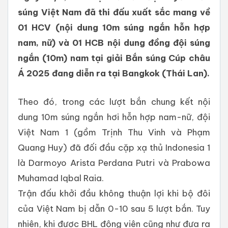
súng Việt Nam đã thi đấu xuất sắc mang về
01 HCV (nội dung 10m súng ngắn hỗn hợp
nam, nữ) và 01 HCB nội dung đồng đội súng
ngắn (10m) nam tại giải Bắn súng Cúp châu
Á 2025 đang diễn ra tại Bangkok (Thái Lan).
Theo đó, trong các lượt bắn chung kết nội
dung 10m súng ngắn hơi hỗn hợp nam-nữ, đội
Việt Nam 1 (gồm Trịnh Thu Vinh và Phạm
Quang Huy) đã đối đầu cặp xạ thủ Indonesia 1
là Darmoyo Arista Perdana Putri và Prabowa
Muhamad Iqbal Raia.
Trận đấu khởi đầu không thuận lợi khi bộ đôi
của Việt Nam bị dẫn 0-10 sau 5 lượt bắn. Tuy
nhiên, khi được BHL động viên cũng như đưa ra