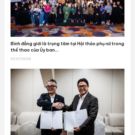
Bình đẳng giới là trọng tâm tại Hội thảo phụ nữ trong
thể thao của Ủy ban...
31/07/2026