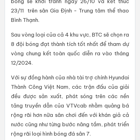
bóng sẽ khởi tranh ngày 26/10 và kết thúc
23/11 trên sân Gia Định - Trung tâm thể thao
Bình Thạnh.
Sau vòng loại của cả 4 khu vực, BTC sẽ chọn ra
8 đội bóng đạt thành tích tốt nhất để tham dự
vòng chung kết toàn quốc diễn ra vào tháng
12/2024.
️Với sự đồng hành của nhà tài trợ chính Hyundai
Thành Công Việt Nam, các trận đấu của giải
đều được sản xuất, phát sóng trên các nền
tảng truyền dẫn của VTVcab nhằm quảng bá
rộng rãi hơn nữa sân chơi đến với khán giả cả
nước cũng như từng bước nâng tầm, phát triển
rộng rãi loại hình bóng đá sân 7.