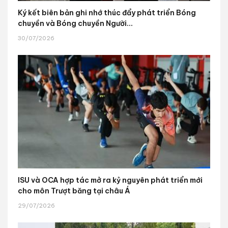
Ký kết biên bản ghi nhớ thúc đẩy phát triển Bóng
chuyền và Bóng chuyền Người...
30/07/2026
ISU và OCA hợp tác mở ra kỷ nguyên phát triển mới
cho môn Trượt băng tại châu Á
29/07/2026