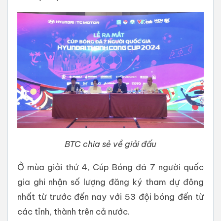
BTC chia sẻ về giải đấu
Ở mùa giải thứ 4, Cúp Bóng đá 7 người quốc
gia ghi nhận số lượng đăng ký tham dự đông
nhất từ trước đến nay với 53 đội bóng đến từ
các tỉnh, thành trên cả nước.