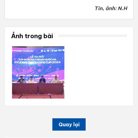
Tin, ảnh: N.H
Ảnh trong bài
Quay lại