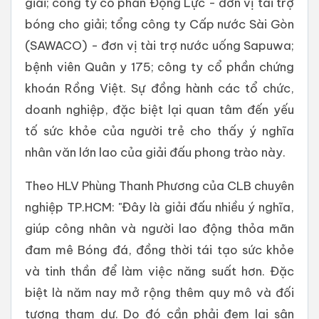
giải; công ty cổ phần Động Lực - đơn vị tài trợ
bóng cho giải; tổng công ty Cấp nước Sài Gòn
(SAWACO) - đơn vị tài trợ nước uống Sapuwa;
bệnh viên Quân y 175; công ty cổ phần chứng
khoán Rồng Việt. Sự đồng hành các tổ chức,
doanh nghiệp, đặc biệt lại quan tâm đến yếu
tố sức khỏe của người trẻ cho thấy ý nghĩa
nhân văn lớn lao của giải đấu phong trào này.
Theo HLV Phùng Thanh Phương của CLB chuyên
nghiệp TP.HCM: "Đây là giải đấu nhiều ý nghĩa,
giúp công nhân và người lao động thỏa mãn
đam mê Bóng đá, đồng thời tái tạo sức khỏe
và tinh thần để làm việc năng suất hơn. Đặc
biệt là năm nay mở rộng thêm quy mô và đối
tượng tham dự. Do đó cần phải đem lại sân