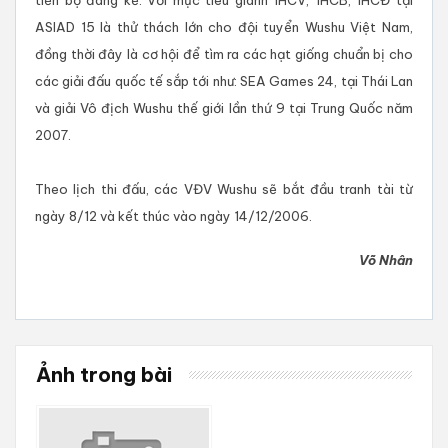
tiến bộ đáng kể. Với mục tiêu giành 1HCV, 1HCB, 1HCĐ tại
ASIAD 15 là thử thách lớn cho đội tuyển Wushu Việt Nam,
đồng thời đây là cơ hội để tìm ra các hạt giống chuẩn bị cho
các giải đấu quốc tế sắp tới như: SEA Games 24, tại Thái Lan
và giải Vô địch Wushu thế giới lần thứ 9 tại Trung Quốc năm
2007.
Theo lịch thi đấu, các VĐV Wushu sẽ bắt đầu tranh tài từ
ngày 8/12 và kết thúc vào ngày 14/12/2006.
Võ Nhân
Ảnh trong bài