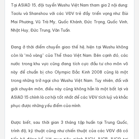
Tại ASIAD 15, đội tuyển Wushu Việt Nam tham gia 2 nội dung:
Taolu và Shanshou với các VĐV trẻ đầy triển vọng như: Bùi
Mai Phương, Vũ Trà My, Quốc Khánh, Đức Trọng, Quốc Vinh,
Nhật Huy, Đức Trung, Văn Tuấn.
Đang ở thời điểm chuyển giao thế hệ, hiện tại Wushu không
còn là “mỏ vàng” của Thể thao Việt Nam. Bên cạnh đó, các
nước trong khu vực cũng đang tích cực đầu tư cho môn võ
này để chuẩn bị cho Olympic Bắc Kinh 2008 cũng là một
trong những trở ngại cho Wushu Việt Nam. Tuy nhiên, đối với
giới chuyên môn, điều này cũng không hẳn là một bất lợi và
ASIAD 15 chính là cơ hội tốt nhất để các VĐV tích luỹ và khắc
phục được những yếu điểm của mình.
Được biết, sau thời gian 3 tháng tập huấn tại Trung Quốc,
trình độ, kỹ thuật cũng như chiến thuật của các VĐV đã có