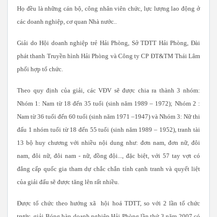
Họ đều là những cán bộ, công nhân viên chức, lực lượng lao động ở
các doanh nghiệp, cơ quan Nhà nước..
Giải do Hội doanh nghiệp trẻ Hải Phòng, Sở TDTT Hải Phòng, Đài
phát thanh Truyền hình Hải Phòng và Công ty CP ĐT&TM Thái Lâm
phối hợp tổ chức.
Theo quy định của giải, các VĐV sẽ được chia ra thành 3 nhóm:
Nhóm 1: Nam từ 18 đến 35 tuổi (sinh năm 1989 – 1972); Nhóm 2 :
Nam từ 36 tuổi đến 60 tuổi (sinh năm 1971 –1947) và Nhóm 3: Nữ thi
đấu 1 nhóm tuổi từ 18 đến 55 tuổi (sinh năm 1989 – 1952), tranh tài
13 bộ huy chương với nhiều nội dung như: đơn nam, đơn nữ, đôi
nam, đôi nữ, đôi nam - nữ, đồng đội..., đặc biệt, với 57 tay vợt có
đẳng cấp quốc gia tham dự chắc chắn tính cạnh tranh và quyết liệt
của giải đấu sẽ được tăng lên rất nhiều.
Được tổ chức theo hướng xã hội hoá TDTT, so với 2 lần tổ chức
trước, giải Bóng bàn doanh nghiệp Hải Phòng lần thứ 3 năm 2007 có