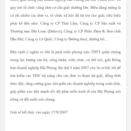
quy mô tổ chức cũng như cơ cấu giải thưởng lớn. Điều đáng mừng là
có rất nhiều các đơn vị, tổ chức xã hội đã tài trợ cho giải, tiêu biểu
phải kể đến như: Công ty CP Thái Lâm; Công ty CP Sản xuất và
Thương mại Đài Loan (Dafuco); Công ty CP Phân Đạm & Hoá chất
Dầu Khí; Công ty Lê Quốc; Công ty Đường thuỷ, đường bộ...
Bên cạnh ý nghĩa to lớn là phát triển phong trào TDTT quần chúng
trong lực lượng cán bộ, công nhân, viên chức, có thể nói, giải Bóng
bàn doanh nghiệp Hải Phòng lần thứ 3 năm 2007 còn là cơ hội tốt để
tìm kiếm các VĐV tài năng cho các đơn vị tham dự giải, đồng thời
thúc đẩy, tăng cường giao lưu giữa các doanh nghiệp trong toàn tỉnh,
góp phần vào đẩy mạnh tốc độ phát triển kinh tế của Hải Phòng nói
riêng và đất nước nói chung.
Giải sẽ kết thúc vào ngày 17/9/2007.