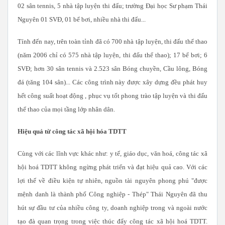
02 sân tennis, 5 nhà tập luyện thi đấu; trường Đại học Sư phạm Thái
Nguyên 01 SVĐ, 01 bể bơi, nhiều nhà thi đấu...
Tính đến nay, trên toàn tỉnh đã có 700 nhà tập luyện, thi đấu thể thao
(năm 2006 chỉ có 575 nhà tập luyện, thi đấu thể thao); 17 bể bơi; 6
SVĐ; hơn 30 sân tennis và 2.523 sân Bóng chuyền, Cầu lông, Bóng
đá (tăng 104 sân)... Các công trình này được xây dựng đều phát huy
hết công suất hoạt động , phục vụ tốt phong trào tập luyện và thi đấu
thể thao của mọi tầng lớp nhân dân.
Hiệu quả từ công tác xã hội hóa TDTT
Cùng với các lĩnh vực khác như: y tế, giáo dục, văn hoá, công tác xã
hội hoá TDTT không ngừng phát triển và đạt hiệu quả cao. Với các
lợi thế về điều kiện tự nhiên, nguồn tài nguyên phong phú "được
mệnh danh là thành phố Công nghiệp - Thép" Thái Nguyên đã thu
hút sự đầu tư của nhiều công ty, doanh nghiệp trong và ngoài nước
tạo đà quan trọng trong việc thúc đẩy công tác xã hội hoá TDTT.