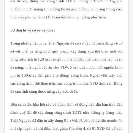
đất để xây dựng các công trình TDTT... đồng thời với những giải
pháp tích cực, mang tính đồng bộ đã góp phần quan trọng trong việc
thúc đẩy phong trào TDTT của tỉnh không ngừng phát triển.
Sự đầu tư về cơ sở vật chất
Trong những năm qua, Thái Nguyên đã có sự đầu tư thích đáng về cơ
sở vật chất hạ tầng như: quy hoạch xây dựng khu thể thao mới với
tổng diện tích là 120 ha, bao gồm: nhà thi đấu thể thao; nhà tập luyện
đa năng; nhà nghỉ, bếp ăn cho VĐV; 5 sân quần vợt... với nguồn kinh
phí từ 100 triệu đến gần 1 tỷ đồng/ công trình. Ngoài việc xây mới
các công trình thể thao trên, các công trình như: SVĐ tỉnh, sân Bóng
đá của tỉnh cũng được nâng cấp, sửa chữa.
Bên cạnh đó, hầu hết các cơ quan, đơn vị đóng trên địa bàn tỉnh đều
dành quỹ đất để xây dựng công trình TDTT như: Công ty Gang thép
Thái Nguyên đã đầu tư xây dựng 01 SVĐ, 01 bể bơi, 02 sân tennis, 40
nhà tập luyện và thi đấu; Trại giam Phú Sơn 4, có 01 SVĐ, 02 bể bơi,