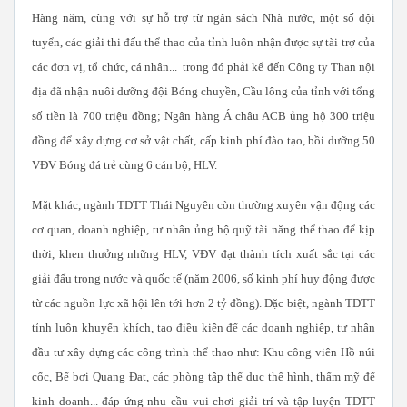
Hàng năm, cùng với sự hỗ trợ từ ngân sách Nhà nước, một số đội
tuyển, các giải thi đấu thể thao của tỉnh luôn nhận được sự tài trợ của
các đơn vị, tổ chức, cá nhân... trong đó phải kể đến Công ty Than nội
địa đã nhận nuôi dưỡng đội Bóng chuyền, Cầu lông của tỉnh với tổng
số tiền là 700 triệu đồng; Ngân hàng Á châu ACB ủng hộ 300 triệu
đồng để xây dựng cơ sở vật chất, cấp kinh phí đào tạo, bồi dưỡng 50
VĐV Bóng đá trẻ cùng 6 cán bộ, HLV.
Mặt khác, ngành TDTT Thái Nguyên còn thường xuyên vận động các
cơ quan, doanh nghiệp, tư nhân ủng hộ quỹ tài năng thể thao để kịp
thời, khen thưởng những HLV, VĐV đạt thành tích xuất sắc tại các
giải đấu trong nước và quốc tế (năm 2006, số kinh phí huy động được
từ các nguồn lực xã hội lên tới hơn 2 tỷ đồng). Đặc biệt, ngành TDTT
tỉnh luôn khuyến khích, tạo điều kiện để các doanh nghiệp, tư nhân
đầu tư xây dựng các công trình thể thao như: Khu công viên Hồ núi
cốc, Bể bơi Quang Đạt, các phòng tập thể dục thể hình, thẩm mỹ để
kinh doanh... đáp ứng nhu cầu vui chơi giải trí và tập luyện TDTT