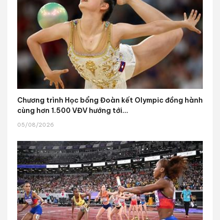
Chương trình Học bổng Đoàn kết Olympic đồng hành
cùng hơn 1.500 VĐV hướng tới...
05/08/2026