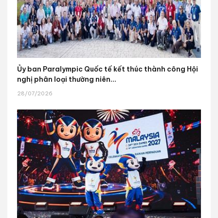
Ủy ban Paralympic Quốc tế kết thúc thành công Hội
nghị phân loại thường niên...
28/07/2026