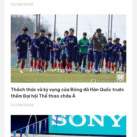
03/08/2026
Thách thức và kỳ vọng của Bóng đá Hàn Quốc trước
thềm Đại hội Thể thao châu Á
02/08/2026