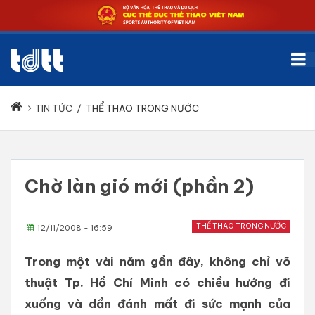
TIN TỨC
/
THỂ THAO TRONG NƯỚC
Chờ làn gió mới (phần 2)
THỂ THAO TRONG NƯỚC
12/11/2008 - 16:59
Trong một vài năm gần đây, không chỉ võ
thuật Tp. Hồ Chí Minh có chiều hướng đi
xuống và dần đánh mất đi sức mạnh của