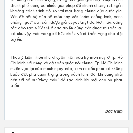
thành phố cũng có nhiều giải pháp để nhanh chóng rút ngắn
khoảng cách trình độ so với mặt bằng chung của quốc gia.
Vấn đề nội bộ của bộ môn này vốn “cơm chẳng lành, canh
chẳng ngọt” cần sớm được giải quyết triệt để. Hơn nữa, công
tác đào tạo VĐV trẻ ở các tuyến cũng cần được rà soát lại,
có như vậy mới mong sở hữu nhiều võ sĩ triển vọng cho đội
tuyển.
Theo ý kiến nhiều nhà chuyên môn của bộ môn này ở Tp. Hồ
Chí Minh nói riêng và cả toàn quốc nói chung,
Tp. Hồ Chí Minh
muốn vực lại sức mạnh ngày nào, xem ra cần phải có những
bước đột phá quan trọng trong cách làm, đôi khi cũng phải
cần tới cả sự "thay máu" để tạo sinh khí mới cho sự phát
triển.
Bắc Nam