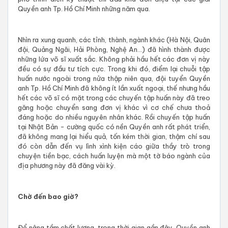
Quyền anh Tp. Hồ Chí Minh những năm qua.
Nhìn ra xung quanh, các tỉnh, thành, ngành khác (Hà Nội, Quân
đội, Quảng Ngãi, Hải Phòng, Nghệ An…) đã hình thành được
những lứa võ sĩ xuất sắc. Không phải hầu hết các đơn vị này
đều có sự đầu tư tích cực. Trong khi đó, điểm lại chuỗi tập
huấn nước ngoài trong nửa thập niên qua, đội tuyển Quyền
anh Tp. Hồ Chí Minh đã không ít lần xuất ngoại, thế nhưng hầu
hết các võ sĩ có mặt trong các chuyến tập huấn này đã treo
găng hoặc chuyển sang đơn vị khác vì cơ chế chưa thoả
đáng hoặc do nhiều nguyên nhân khác. Rồi chuyến tập huấn
tại Nhật Bản - cường quốc có nền Quyền anh rất phát triển,
đã không mang lại hiểu quả, tốn kém thời gian, thậm chí sau
đó còn dẫn đến vụ lình xình kiện cáo giữa thầy trò trong
chuyện tiền bạc, cách huấn luyện mà một tờ báo ngành của
địa phương này đã đăng vài kỳ.
Chờ đến bao giờ?
Để nâng tầm chất lượng, trong thời gian gần đây, Quyền anh