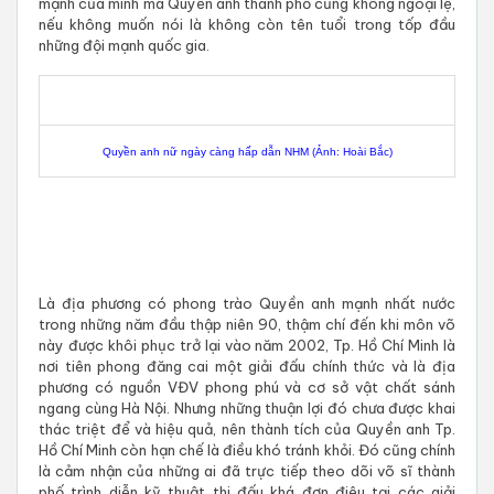
mạnh của mình mà Quyền anh thành phố cũng không ngoại lệ,
nếu không muốn nói là không còn tên tuổi trong tốp đầu
những đội mạnh quốc gia.
Quyền anh nữ ngày càng hấp dẫn NHM (Ảnh: Hoài Bắc)
Là địa phương có phong trào Quyền anh mạnh nhất nước
trong những năm đầu thập niên 90, thậm chí đến khi môn võ
này được khôi phục trở lại vào năm 2002, Tp. Hồ Chí Minh là
nơi tiên phong đăng cai một giải đấu chính thức và là địa
phương có nguồn VĐV phong phú và cơ sở vật chất sánh
ngang cùng Hà Nội. Nhưng những thuận lợi đó
chưa được khai
thác triệt để và hiệu quả, nên thành tích của Quyền anh Tp.
Hồ Chí Minh còn hạn chế là điều khó tránh khỏi. Đ
ó cũng chính
là cảm nhận của những ai đã trực tiếp theo dõi võ sĩ thành
phố trình diễn kỹ thuật thi đấu khá đơn điệu tại các giải