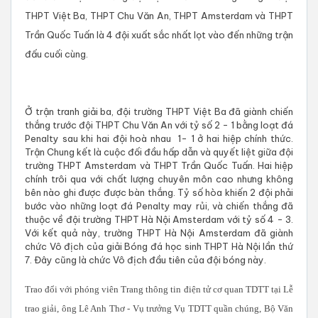
THPT Việt Ba, THPT Chu Văn An, THPT Amsterdam và THPT
Trần Quốc Tuấn là 4 đội xuất sắc nhất lọt vào đến những trận
đấu cuối cùng.
Ở trận tranh giải ba, đội trường THPT Việt Ba đã giành chiến
thắng trước đội THPT Chu Văn An với tỷ số 2 - 1 bằng loạt đá
Penalty sau khi hai đội hoà nhau 1- 1 ở hai hiệp chính thức.
Trận Chung kết là cuộc đối đầu hấp dẫn và quyết liệt giữa đội
trường THPT Amsterdam và THPT Trần Quốc Tuấn. Hai hiệp
chính trôi qua với chất lượng chuyên môn cao nhưng không
bên nào ghi được được bàn thắng. Tỷ số hòa khiến 2 đội phải
bước vào những loạt đá Penalty may rủi, và chiến thắng đã
thuộc về đội trường THPT Hà Nội Amsterdam với tỷ số 4 - 3.
Với kết quả này, trường THPT Hà Nội Amsterdam đã giành
chức Vô địch của giải Bóng đá học sinh THPT Hà Nội lần thứ
7. Đây cũng là chức Vô địch đầu tiên của đội bóng này.
Trao đổi với phóng viên Trang thông tin điện tử cơ quan TDTT tại Lễ
trao giải, ông Lê Anh Thơ - Vụ trưởng Vụ TDTT quần chúng, Bộ Văn