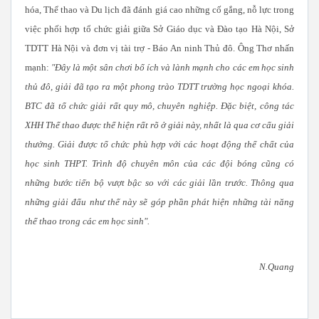
hóa, Thể thao và Du lịch đã đánh giá cao những cố gắng, nỗ lực trong
việc phối hợp tổ chức giải giữa Sở Giáo dục và Đào tạo Hà Nội, Sở
TDTT Hà Nội và đơn vị tài trợ - Báo An ninh Thủ đô. Ông Thơ nhấn
mạnh:
"Đây là một sân chơi bổ ích và lành mạnh cho các em học sinh
thủ đô, giải đã tạo ra một phong trào TDTT trường học ngoại khóa.
BTC đã tổ chức giải rất quy mô, chuyên nghiệp. Đặc biệt, công tác
XHH Thể thao được thể hiện rất rõ ở giải này, nhất là qua cơ cấu giải
thưởng. Giải được tổ chức phù hợp với các hoạt động thể chất của
học sinh THPT. Trình độ chuyên môn của các đội bóng cũng có
những bước tiến bộ vượt bậc so với các giải lần trước. Thông qua
những giải đấu như thế này sẽ góp phần phát hiện những tài năng
thể thao trong các em học sinh".
N.Quang