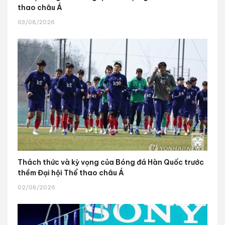
thao châu Á
03/08/2026
Thách thức và kỳ vọng của Bóng đá Hàn Quốc trước
thềm Đại hội Thể thao châu Á
02/08/2026