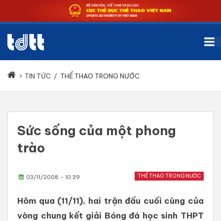
TIN TỨC
/
THỂ THAO TRONG NƯỚC
Sức sống của một phong
trào
THỂ THAO TRONG NƯỚC
03/11/2008 - 10:39
Hôm qua (11/11), hai trận đấu cuối cùng của
vòng chung kết giải Bóng đá học sinh THPT