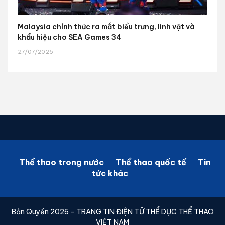
Malaysia chính thức ra mắt biểu trưng, linh vật và
khẩu hiệu cho SEA Games 34
27/07/2026
Thể thao trong nước
Thể thao quốc tế
Tin
tức khác
Bản Quyền 2026 - TRANG TIN ĐIỆN TỬ THỂ DỤC THỂ THAO
VIỆT NAM