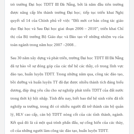
trò trường Đại học TDTT III Đà Nẵng, bởi là năm đầu tiên trường
được nâng cấp lên thành trường Đại học; tiếp tục triển khai Nghị
quyết số 14 của Chính phủ về việc “Đổi mới cơ bản công tác giáo
dục Đại học và Sau Đại học giai đoạn 2006 – 2010”; triển khai Chỉ
thị của Bộ trưởng Bộ Giáo dục và Đào tạo về những nhiệm vụ của
toàn ngành trong năm học 2007 –2008...
Sau 30 năm xây dựng và phát triển, trường Đại học TDTT III Đà Nẵng
đã tự hào về sự đóng góp của các thế hệ các thầy, cô trong lĩnh vực
đào tạo, huấn luyện TDTT. Trong những năm qua, công tác đào tạo,
bồi dưỡng và huấn luyện TT đã đạt được nhiều thành tích đáng biểu
dương, đáp ứng yêu cầu cho sự nghiệp phát triển TDTT của đất nước
trong thời kỳ hội nhập. Tính đến nay, biết bao thế hệ sinh viên đã tốt
nghiệp ra trường, trong đó có nhiều người đã trở thành cán bộ quản
lý, HLV cao cấp, cán bộ TDTT nòng cốt của các tỉnh thành, ngành.
Kết quả đó là cả một quá trình phấn đấu, sự cống hiến của các thày,
cô của những người làm công tác đào tạo, huấn luyện TDTT.