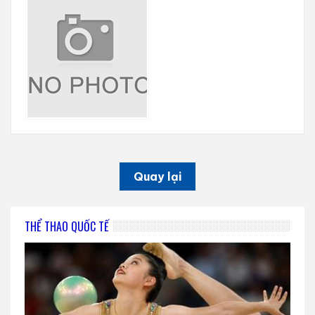
Quay lại
THỂ THAO QUỐC TẾ