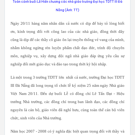
Toàn cảnh buổi Lễ Hiến chương các nhà giáo trường Đại học TDTT III Đà
Nẵng (Ảnh: TT)
Ngày 20/11 hàng năm nhân dân cả nước có dịp để bày tỏ lòng biết
ơn, kính trọng đối với công lao của các nhà giáo, đồng thời đây
cũng là dịp để các thầy cô giáo ôn lại truyền thống vẻ vang của mình,
nhằm không ngừng rèn luyện phẩm chất đạo đức, trình độ chuyên
môn, nghiệp vụ, xây dựng đội ngũ nhà giáo đáp ứng yêu cầu sự
nghiệp đổi mới giáo dục và đào tạo trong thời kỳ hội nhập.
Là một trong 3 trường TDTT lớn nhất cả nước, trường Đại học TDTT
III Đà Nẵng đã long trọng tổ chức lễ kỷ niệm 25 năm ngày Nhà giáo
Việt Nam 20/11. Đến dự buổi Lễ có đồng chí Lê Tấn Đạt - Hiệu
trưởng Nhà trường, các đồng chí trong ban lãnh đạo, các đồng chí
nguyên là cán bộ, giáo viên đã nghỉ hưu, cùng toàn thể cán bộ viên
chức, sinh viên của Nhà trường.
Năm học 2007 - 2008 có ý nghĩa đặc biệt quan trọng đối với thầy và