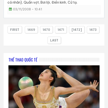
cá nhân), Quần vợt, Bơi lội, Điền kinh, Cử tạ.
03/11/2008 - 10:41
FIRST
1469
1470
1471
[1472]
1473
LAST
THỂ THAO QUỐC TẾ