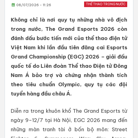
THỂ THAO TRONG NƯỚC
08/07/2026 - 11:26
Không chỉ là nơi quy tụ những nhà vô địch
trong nước, The Grand Esports 2026 còn
đánh dấu bước tiến mới của thể thao điện tử
Việt Nam khi lần đầu tiên đăng cai Esports
Grand Championship (EGC) 2026 – giải đấu
quốc tế do Liên đoàn Thể thao Điện tử Đông
Nam Á bảo trợ và chứng nhận thành tích
theo tiêu chuẩn Olympic, quy tụ các đội
tuyển hàng đầu châu Á.
Diễn ra trong khuôn khổ The Grand Esports từ
ngày 9–12/7 tại Hà Nội, EGC 2026 mang đến
những màn tranh tài ở bốn bộ môn: Street