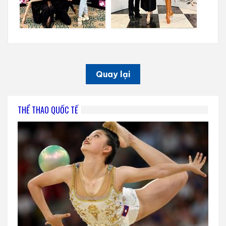
Quay lại
THỂ THAO QUỐC TẾ