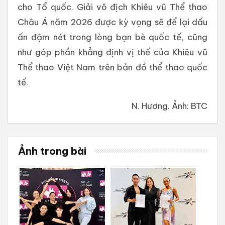
cho Tổ quốc. Giải vô địch Khiêu vũ Thể thao
Châu Á năm 2026 được kỳ vọng sẽ để lại dấu
ấn đậm nét trong lòng bạn bè quốc tế, cũng
như góp phần khẳng định vị thế của Khiêu vũ
Thể thao Việt Nam trên bản đồ thể thao quốc
tế.
N. Hương. Ảnh: BTC
Ảnh trong bài