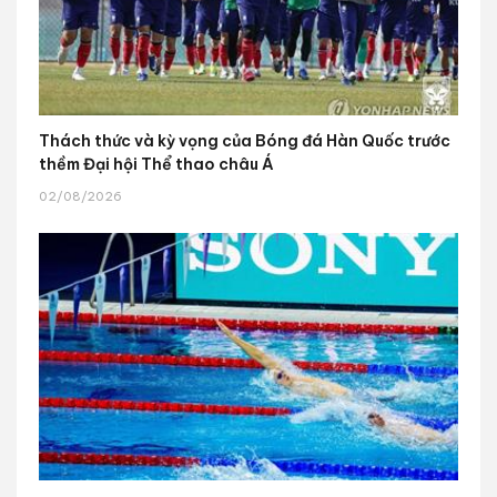
Thách thức và kỳ vọng của Bóng đá Hàn Quốc trước
thềm Đại hội Thể thao châu Á
02/08/2026