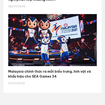
28/07/2026
Malaysia chính thức ra mắt biểu trưng, linh vật và
khẩu hiệu cho SEA Games 34
27/07/2026