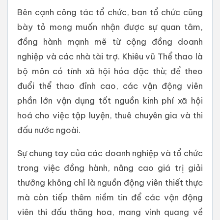
Bên cạnh công tác tổ chức, ban tổ chức cũng
bày tỏ mong muốn nhận được sự quan tâm,
đồng hành mạnh mẽ từ cộng đồng doanh
nghiệp và các nhà tài trợ. Khiêu vũ Thể thao là
bộ môn có tính xã hội hóa đặc thù; để theo
đuổi thể thao đỉnh cao, các vận động viên
phần lớn vận dụng tốt nguồn kinh phí xã hội
hoá cho việc tập luyện, thuê chuyên gia và thi
đấu nước ngoài.
Sự chung tay của các doanh nghiệp và tổ chức
trong việc đồng hành, nâng cao giá trị giải
thưởng không chỉ là nguồn động viên thiết thực
mà còn tiếp thêm niềm tin để các vận động
viên thi đấu thăng hoa, mang vinh quang về