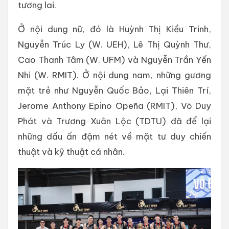
tương lai.
Ở nội dung nữ, đó là Huỳnh Thị Kiều Trinh,
Nguyễn Trúc Ly (W. UEH), Lê Thị Quỳnh Thư,
Cao Thanh Tâm (W. UFM) và Nguyễn Trần Yến
Nhi (W. RMIT). Ở nội dung nam, những gương
mặt trẻ như Nguyễn Quốc Bảo, Lại Thiên Trí,
Jerome Anthony Epino Opeña (RMIT), Võ Duy
Phát và Trương Xuân Lộc (TDTU) đã để lại
những dấu ấn đậm nét về mặt tư duy chiến
thuật và kỹ thuật cá nhân.