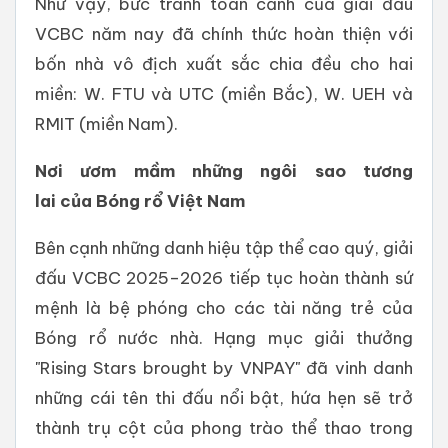
Như vậy, bức tranh toàn cảnh của giải đấu
VCBC năm nay đã chính thức hoàn thiện với
bốn nhà vô địch xuất sắc chia đều cho hai
miền: W. FTU và UTC (miền Bắc), W. UEH và
RMIT (miền Nam).
Nơi
ươm
mầm
những
ngôi
sao
tương
lai
của
Bóng
rổ
Việt
Nam
Bên cạnh những danh hiệu tập thể cao quý, giải
đấu VCBC 2025–2026 tiếp tục hoàn thành sứ
mệnh là bệ phóng cho các tài năng trẻ của
Bóng rổ nước nhà. Hạng mục giải thưởng
"Rising Stars brought by VNPAY" đã vinh danh
những cái tên thi đấu nổi bật, hứa hẹn sẽ trở
thành trụ cột của phong trào thể thao trong