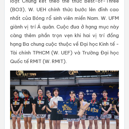
loạt Chung kết theo thể thức Best-of-Three
(BO3), W. UEH chính thức bước lên đỉnh cao
nhất của Bóng rổ sinh viên miền Nam. W. UFM
giành vị trí Á quân. Cuộc đua ở hạng mục này
càng thêm phần trọn vẹn khi hai vị trí đồng
hạng Ba chung cuộc thuộc về Đại học Kinh tế -
Tài chính TPHCM (W. UEF) và Trường Đại học
Quốc tế RMIT (W. RMIT).