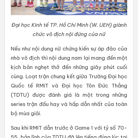
Đại học Kinh tế TP. Hồ Chí Minh (W. UEH) giành
chức vô địch nội đứng của nữ
Nếu như nội dung nữ chứng kiến sự áp đảo của
nhà vô địch thì nội dung nam lại mang đến một
kịch bản nghẹt thở đến những giây phút cuối
cùng. Loạt trận chung kết giữa Trường Đại học
Quốc tế RMIT và Đại học Tôn Đức Thắng
(TDTU) được đánh giá là một trong những
series trận đấu hay và hấp dẫn nhất của toàn
bộ mùa giải.
Sau khi RMIT dẫn trước ở Game 1 với tỷ số 70-
55, bản lĩnh của TDTU đã lên tiếng đúng lúc tại