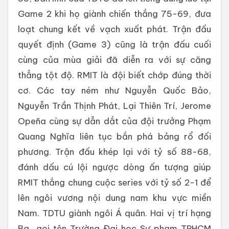
Game 2 khi họ giành chiến thắng 75-69, đưa
loạt chung kết về vạch xuất phát. Trận đấu
quyết định (Game 3) cũng là trận đấu cuối
cùng của mùa giải đã diễn ra với sự căng
thẳng tột độ. RMIT là đội biết chớp đúng thời
cơ. Các tay ném như Nguyễn Quốc Bảo,
Nguyễn Trần Thịnh Phát, Lại Thiên Trí, Jerome
Opeña cùng sự dẫn dắt của đội trưởng Phạm
Quang Nghĩa liên tục bắn phá bảng rổ đối
phương. Trận đấu khép lại với tỷ số 88-68,
đánh dấu cú lội ngược dòng ấn tượng giúp
RMIT thắng chung cuộc series với tỷ số 2-1 để
lên ngôi vương nội dung nam khu vực miền
Nam. TDTU giành ngôi Á quân. Hai vị trí hạng
Ba gọi tên Trường Đại học Sư phạm TPHCM