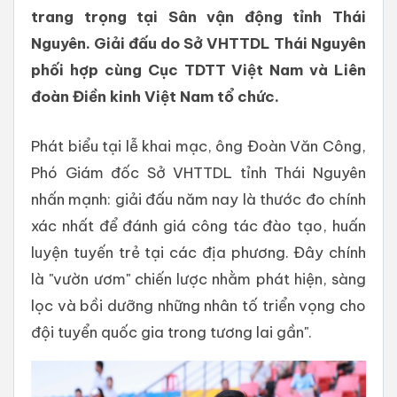
trang trọng tại Sân vận động tỉnh Thái
Nguyên. Giải đấu do Sở VHTTDL Thái Nguyên
phối hợp cùng Cục TDTT Việt Nam và Liên
đoàn Điền kinh Việt Nam tổ chức.
Phát biểu tại lễ khai mạc, ông Đoàn Văn Công,
Phó Giám đốc Sở VHTTDL tỉnh Thái Nguyên
nhấn mạnh: giải đấu năm nay là thước đo chính
xác nhất để đánh giá công tác đào tạo, huấn
luyện tuyến trẻ tại các địa phương. Đây chính
là "vườn ươm" chiến lược nhằm phát hiện, sàng
lọc và bồi dưỡng những nhân tố triển vọng cho
đội tuyển quốc gia trong tương lai gần".