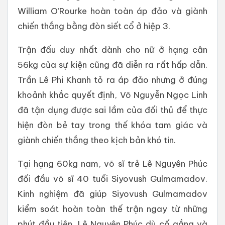
William O’Rourke hoàn toàn áp đảo và giành
chiến thắng bằng đòn siết cổ ở hiệp 3.
Trận đấu duy nhất dành cho nữ ở hạng cân
56kg của sự kiện cũng đã diễn ra rất hấp dẫn.
Trần Lê Phi Khanh tỏ ra áp đảo nhưng ở đúng
khoảnh khắc quyết định, Võ Nguyễn Ngọc Linh
đã tận dụng được sai lầm của đối thủ để thực
hiện đòn bẻ tay trong thế khóa tam giác và
giành chiến thắng theo kịch bản khó tin.
Tại hạng 60kg nam, võ sĩ trẻ Lê Nguyên Phúc
đối đầu võ sĩ 40 tuổi Siyovush Gulmamadov.
Kinh nghiệm đã giúp Siyovush Gulmamadov
kiểm soát hoàn toàn thế trận ngay từ những
phút đầu tiên. Lê Nguyên Phúc dù cố gắng và