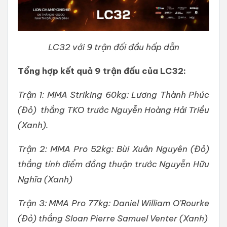
LC32 với 9 trận đối đầu hấp dẫn
Tổng hợp kết quả 9 trận đấu của LC32:
Trận 1: MMA Striking 60kg: Lương Thành Phúc
(Đỏ) thắng TKO trước Nguyễn Hoàng Hải Triều
(Xanh).
Trận 2: MMA Pro 52kg: Bùi Xuân Nguyên (Đỏ)
thắng tính điểm đồng thuận trước Nguyễn Hữu
Nghĩa (Xanh)
Trận 3: MMA Pro 77kg: Daniel William O’Rourke
(Đỏ) thắng Sloan Pierre Samuel Venter (Xanh)