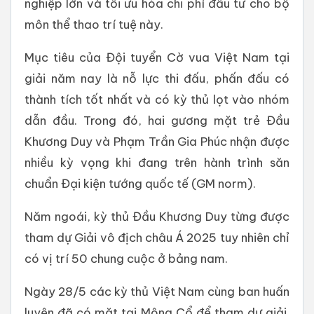
nghiệp lớn và tối ưu hóa chi phí đầu tư cho bộ
môn thể thao trí tuệ này.
Mục tiêu của Đội tuyển Cờ vua Việt Nam tại
giải năm nay là nỗ lực thi đấu, phấn đấu có
thành tích tốt nhất và có kỳ thủ lọt vào nhóm
dẫn đầu. Trong đó, hai gương mặt trẻ Đầu
Khương Duy và Phạm Trần Gia Phúc nhận được
nhiều kỳ vọng khi đang trên hành trình săn
chuẩn Đại kiện tướng quốc tế (GM norm).
Năm ngoái, kỳ thủ Đầu Khương Duy từng được
tham dự Giải vô địch châu Á 2025 tuy nhiên chỉ
có vị trí 50 chung cuộc ở bảng nam.
Ngày 28/5 các kỳ thủ Việt Nam cùng ban huấn
luyện đã có mặt tại Mông Cổ để tham dự giải.