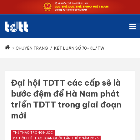
CHUYÊN TRANG
/
KẾT LUẬN SỐ 70-KL/TW
Đại hội TDTT các cấp sẽ là
bước đệm để Hà Nam phát
triển TDTT trong giai đoạn
mới
THỂ THAO TRONG NƯỚC
ĐẠI HỘI THỂ THAO TOÀN QUỐC LẦN THỨ X NĂM 2026