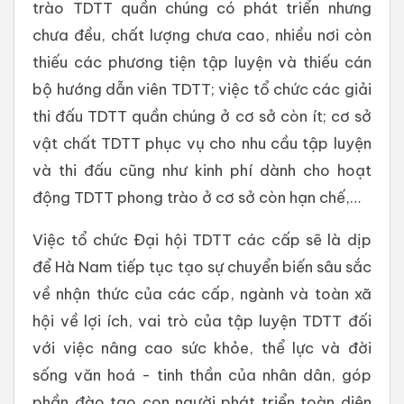
trào TDTT quần chúng có phát triển nhưng
chưa đều, chất lượng chưa cao, nhiều nơi còn
thiếu các phương tiện tập luyện và thiếu cán
bộ hướng dẫn viên TDTT; việc tổ chức các giải
thi đấu TDTT quần chúng ở cơ sở còn ít; cơ sở
vật chất TDTT phục vụ cho nhu cầu tập luyện
và thi đấu cũng như kinh phí dành cho hoạt
động TDTT phong trào ở cơ sở còn hạn chế,…
Việc tổ chức Đại hội TDTT các cấp sẽ là dịp
để Hà Nam tiếp tục tạo sự chuyển biến sâu sắc
về nhận thức của các cấp, ngành và toàn xã
hội về lợi ích, vai trò của tập luyện TDTT đối
với việc nâng cao sức khỏe, thể lực và đời
sống văn hoá - tinh thần của nhân dân, góp
phần đào tạo con người phát triển toàn diện