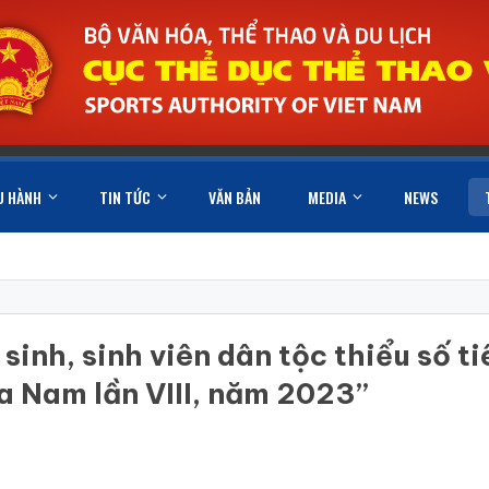
U HÀNH
TIN TỨC
VĂN BẢN
MEDIA
NEWS
 sinh, sinh viên dân tộc thiểu số t
ía Nam lần VIII, năm 2023”