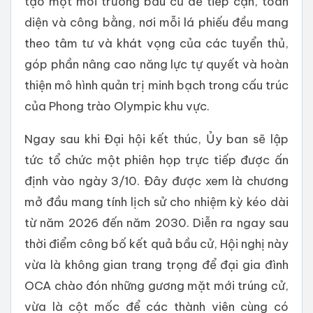
tạo một môi trường bầu cử dễ tiếp cận, toàn
diện và công bằng, nơi mỗi lá phiếu đều mang
theo tâm tư và khát vọng của các tuyển thủ,
góp phần nâng cao năng lực tự quyết và hoàn
thiện mô hình quản trị minh bạch trong cấu trúc
của Phong trào Olympic khu vực.
Ngay sau khi Đại hội kết thúc, Ủy ban sẽ lập
tức tổ chức một phiên họp trực tiếp được ấn
định vào ngày 3/10. Đây được xem là chương
mở đầu mang tính lịch sử cho nhiệm kỳ kéo dài
từ năm 2026 đến năm 2030. Diễn ra ngay sau
thời điểm công bố kết quả bầu cử, Hội nghị này
vừa là không gian trang trọng để đại gia đình
OCA chào đón những gương mặt mới trúng cử,
vừa là cột mốc để các thành viên cùng có