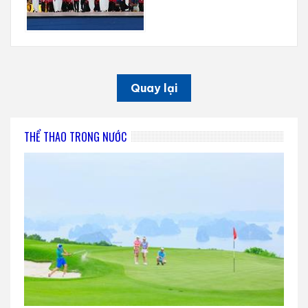
Quay lại
THỂ THAO TRONG NƯỚC