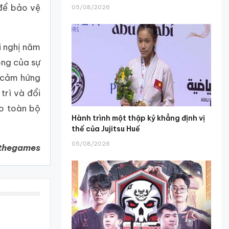
 để bảo vệ
05/08/2026
i nghị năm
ông của sự
n cảm hứng
trì và đổi
ho toàn bộ
Hành trình một thập kỷ khẳng định vị
thế của Jujitsu Huế
05/08/2026
dethegames