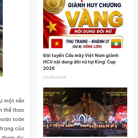
Đội tuyển Cầu mây Việt Nam giành
HCV nội dung đôi nữ tại King’ Cup
2026
08/08/2026
hư một nền
n thể thao
 hoàn toàn
 trọng của
i tham dự,