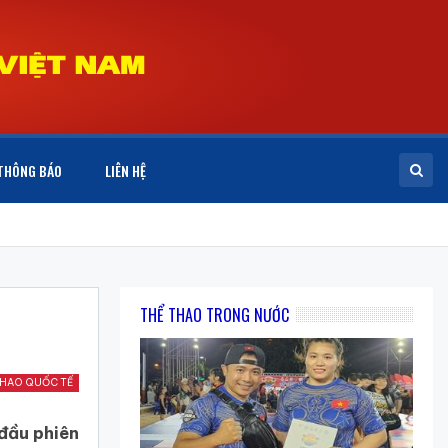
THÔNG BÁO
LIÊN HỆ
THỂ THAO TRONG NƯỚC
THAO QUỐC TẾ
 đầu phiên