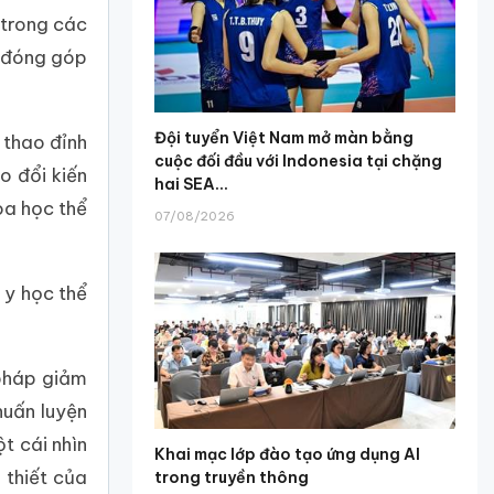
 trong các
u đóng góp
Đội tuyển Việt Nam mở màn bằng
 thao đỉnh
cuộc đối đầu với Indonesia tại chặng
o đổi kiến
hai SEA...
oa học thể
07/08/2026
 y học thể
 pháp giảm
huấn luyện
t cái nhìn
Khai mạc lớp đào tạo ứng dụng AI
 thiết của
trong truyền thông