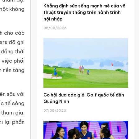
Khẳng định sức sống mạnh mẽ của võ
 một không
thuật truyền thống trên hành trình
hội nhập
08/08/2026
nh cho các
ers đã ghi
 đồng thời
 việc phối
n nền tảng
ên sâu với
Cơ hội đưa các giải Golf quốc tế đến
Quảng Ninh
ốc tế công
07/08/2026
 tham gia.
i lại phần