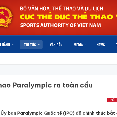
U HÀNH
TIN TỨC
VĂN BẢN
MEDIA
NEWS
thao Paralympic ra toàn cầu
THỂ 
a Ủy ban Paralympic Quốc tế (IPC) đã chính thức bắt