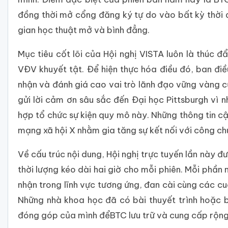
đồng thời mở cổng đăng ký tự do vào bất kỳ thời đ
gian học thuật mở và bình đẳng.
Mục tiêu cốt lõi của Hội nghị VISTA luôn là thúc đ
VĐV khuyết tật. Để hiện thực hóa điều đó, ban điề
nhận và đánh giá cao vai trò lãnh đạo vững vàng củ
gửi lời cảm ơn sâu sắc đến Đại học Pittsburgh vì 
hợp tổ chức sự kiện quy mô này. Những thông tin cập
mạng xã hội X nhằm gia tăng sự kết nối với công ch
Về cấu trúc nội dung, Hội nghị trực tuyến lần này đ
thời lượng kéo dài hai giờ cho mỗi phiên. Mỗi phầ
nhận trong lĩnh vực tương ứng, đan cài cùng các c
Những nhà khoa học đã có bài thuyết trình hoặc bà
đóng góp của mình đểBTC lưu trữ và cung cấp rộng