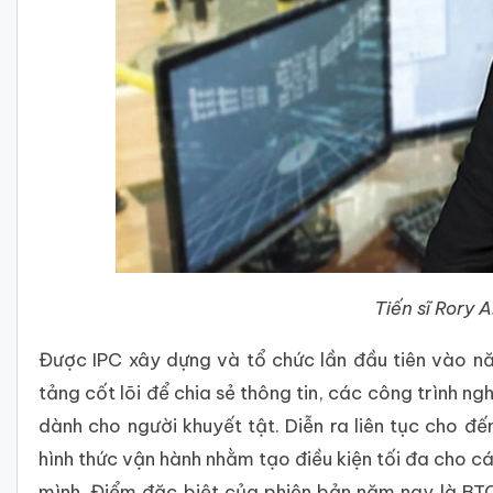
Tiến sĩ Rory 
Được IPC xây dựng và tổ chức lần đầu tiên vào nă
tảng cốt lõi để chia sẻ thông tin, các công trình n
dành cho người khuyết tật. Diễn ra liên tục cho đ
hình thức vận hành nhằm tạo điều kiện tối đa cho c
mình. Điểm đặc biệt của phiên bản năm nay là BTC