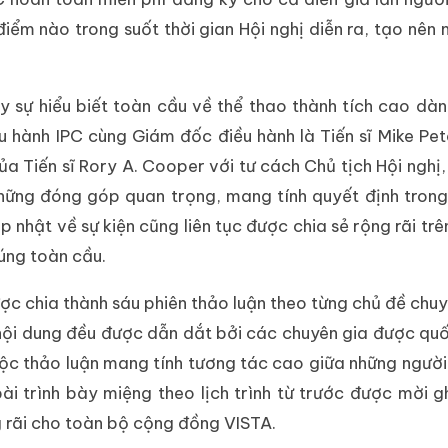
iểm nào trong suốt thời gian Hội nghị diễn ra, tạo nên
ẩy sự hiểu biết toàn cầu về thể thao thành tích cao dà
u hành IPC cùng Giám đốc điều hành là Tiến sĩ Mike Pet
a Tiến sĩ Rory A. Cooper với tư cách Chủ tịch Hội nghị,
những đóng góp quan trọng, mang tính quyết định trong
 nhật về sự kiện cũng liên tục được chia sẻ rộng rãi trê
úng toàn cầu.
ược chia thành sáu phiên thảo luận theo từng chủ đề chuy
n nội dung đều được dẫn dắt bởi các chuyên gia được qu
uộc thảo luận mang tính tương tác cao giữa những người
i trình bày miệng theo lịch trình từ trước được mời gh
 rãi cho toàn bộ cộng đồng VISTA.