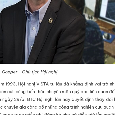
A. Cooper - Chủ tịch Hội nghị
m 1993, Hội nghị VISTA từ lâu đã khẳng định vai trò n
ghiên cứu cùng kiến thức chuyên môn quý báu liên quan đế
ến ngày 29/5, BTC Hội nghị lần này quyết định thay đổi
ác chuyên gia công bố những công trình nghiên cứu quan
 hoàn toàn miễn phí đăng ký cho cả diễn giả lẫn ngườ