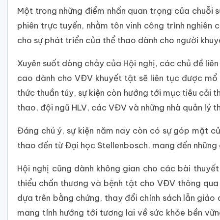
Một trong những điểm nhấn quan trọng của chuỗi sự
phiên trực tuyến, nhằm tôn vinh công trình nghiên
cho sự phát triển của thể thao dành cho người khuyế
Xuyên suốt dòng chảy của Hội nghị, các chủ đề liê
cao dành cho VĐV khuyết tật sẽ liên tục được mổ 
thức thuần túy, sự kiện còn hướng tới mục tiêu cải 
thao, đội ngũ HLV, các VĐV và những nhà quản lý t
Đáng chú ý, sự kiện năm nay còn có sự góp mặt c
thao đến từ Đại học Stellenbosch, mang đến những 
Hội nghị cũng dành không gian cho các bài thuyết 
thiểu chấn thương và bệnh tật cho VĐV thông qua c
dựa trên bằng chứng, thay đổi chính sách lẫn giáo 
mang tính hướng tới tương lai về sức khỏe bền vữ