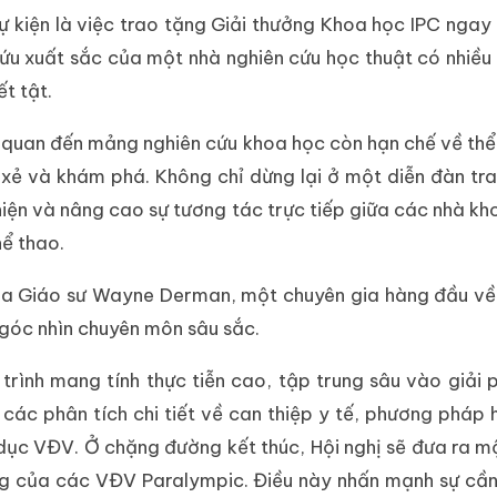
 kiện là việc trao tặng Giải thưởng Khoa học IPC ngay
 cứu xuất sắc của một nhà nghiên cứu học thuật có nhiề
t tật.
n quan đến mảng nghiên cứu khoa học còn hạn chế về thể
xẻ và khám phá. Không chỉ dừng lại ở một diễn đàn tra
thiện và nâng cao sự tương tác trực tiếp giữa các nhà kh
hể thao.
ủa Giáo sư Wayne Derman, một chuyên gia hàng đầu về
góc nhìn chuyên môn sâu sắc.
trình mang tính thực tiễn cao, tập trung sâu vào giải
ác phân tích chi tiết về can thiệp y tế, phương pháp 
dục VĐV. Ở chặng đường kết thúc, Hội nghị sẽ đưa ra mộ
ng của các VĐV Paralympic. Điều này nhấn mạnh sự cần