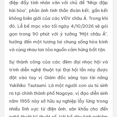
điệp đầy tính nhân văn với chủ đề "Nhịp đập
hài hòa", phản ánh tinh thần đoàn kết, gắn kết
không biên giới của các VĐV châu Á. Trong khi
đó, Lễ bế mạc vào tối ngày 4/10/2026 sẽ gói
gọn trong 90 phút với ý tưởng "Một châu Á",
hướng đến một tương lai chung sống hòa bình
và cùng nhau lan tỏa nguồn cảm hứng bất tận.
Sự thành công của các đêm đại nhạc hội và
trình diễn nghệ thuật tại Đại hội lần này được
đặt vào tay vị Giám đốc sáng tạo tài năng
Yukihiko Tsutsumi. Là một người con ưu tú sinh
ra tại chính thành phố Nagoya, vị đạo diễn sinh
năm 1955 này sở hữu sự nghiệp lẫy lừng trong
nhiều lĩnh vực từ điện ảnh, sân khấu cho đến
nghệ thuật kỹ thuật số. Với bề dày kinh nghiệm