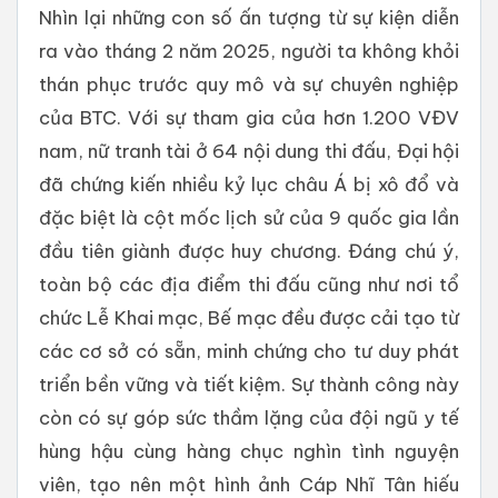
Nhìn lại những con số ấn tượng từ sự kiện diễn
ra vào tháng 2 năm 2025, người ta không khỏi
thán phục trước quy mô và sự chuyên nghiệp
của BTC. Với sự tham gia của hơn 1.200 VĐV
nam, nữ tranh tài ở 64 nội dung thi đấu, Đại hội
đã chứng kiến nhiều kỷ lục châu Á bị xô đổ và
đặc biệt là cột mốc lịch sử của 9 quốc gia lần
đầu tiên giành được huy chương. Đáng chú ý,
toàn bộ các địa điểm thi đấu cũng như nơi tổ
chức Lễ Khai mạc, Bế mạc đều được cải tạo từ
các cơ sở có sẵn, minh chứng cho tư duy phát
triển bền vững và tiết kiệm. Sự thành công này
còn có sự góp sức thầm lặng của đội ngũ y tế
hùng hậu cùng hàng chục nghìn tình nguyện
viên, tạo nên một hình ảnh Cáp Nhĩ Tân hiếu