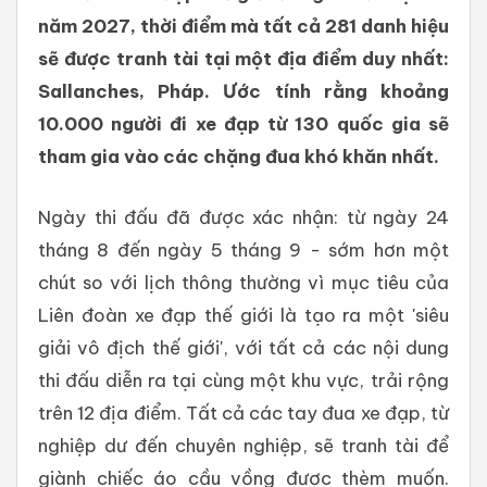
năm 2027, thời điểm mà tất cả 281 danh hiệu
sẽ được tranh tài tại một địa điểm duy nhất:
Sallanches, Pháp. Ước tính rằng khoảng
10.000 người đi xe đạp từ 130 quốc gia sẽ
tham gia vào các chặng đua khó khăn nhất.
Ngày thi đấu đã được xác nhận: từ ngày 24
tháng 8 đến ngày 5 tháng 9 - sớm hơn một
chút so với lịch thông thường vì mục tiêu của
Liên đoàn xe đạp thế giới là tạo ra một 'siêu
giải vô địch thế giới', với tất cả các nội dung
thi đấu diễn ra tại cùng một khu vực, trải rộng
trên 12 địa điểm. Tất cả các tay đua xe đạp, từ
nghiệp dư đến chuyên nghiệp, sẽ tranh tài để
giành chiếc áo cầu vồng được thèm muốn.