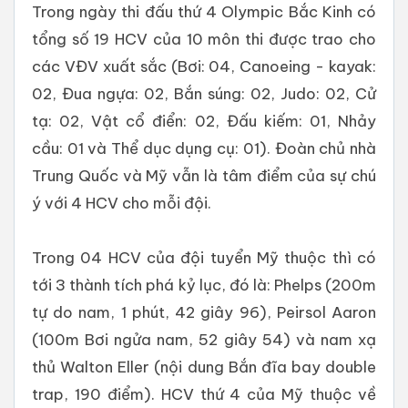
Trong ngày thi đấu thứ 4 Olympic Bắc Kinh có
tổng số 19 HCV của 10 môn thi được trao cho
các VĐV xuất sắc (Bơi: 04, Canoeing - kayak:
02, Đua ngựa: 02, Bắn súng: 02, Judo: 02, Cử
tạ: 02, Vật cổ điển: 02, Đấu kiếm: 01, Nhảy
cầu: 01 và Thể dục dụng cụ: 01). Đoàn chủ nhà
Trung Quốc và Mỹ vẫn là tâm điểm của sự chú
ý với 4 HCV cho mỗi đội.
Trong 04 HCV của đội tuyển Mỹ thuộc thì có
tới 3 thành tích phá kỷ lục, đó là: Phelps (200m
tự do nam, 1 phút, 42 giây 96), Peirsol Aaron
(100m Bơi ngửa nam, 52 giây 54) và nam xạ
thủ Walton Eller (nội dung Bắn đĩa bay double
trap, 190 điểm). HCV thứ 4 của Mỹ thuộc về