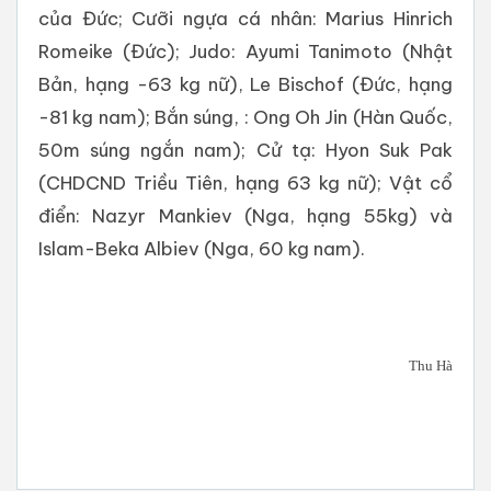
của Đức; Cưỡi ngựa cá nhân: Marius Hinrich
Romeike (Đức); Judo: Ayumi Tanimoto (Nhật
Bản, hạng -63 kg nữ), Le Bischof (Đức, hạng
-81 kg nam); Bắn súng, : Ong Oh Jin (Hàn Quốc,
50m súng ngắn nam); Cử tạ: Hyon Suk Pak
(CHDCND Triều Tiên, hạng 63 kg nữ); Vật cổ
điển: Nazyr Mankiev (Nga, hạng 55kg) và
Islam-Beka Albiev (Nga, 60 kg nam).
Thu Hà