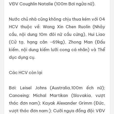
VĐV Coughlin Natalie (100m Bơi ngửa nữ).
Nước chủ nhà cũng không chịu thua kém với 04
HCV thuộc về: Wang Xin Chen Ruolin (Nhảy
cầu, nội dung 10m đôi nữ cầu cứng), Hui Liao
(Cử tạ, hạng cân -69kg), Zhong Man (Đấu
kiếm, nội dung kiếm lưỡi cong cá nhân) và Thể
dục dụng cụ.
Các HCV còn lại
Bơi: Leisel Johns (Australia,100m ếch nữ);
Canoeing: Michal Martikan (Slovakia, vượt
thác đơn nam); Kayak Alexander Grimm (Đức,
vượt thác đơn nam:); Cưỡi ngựa đồng đội: VĐV