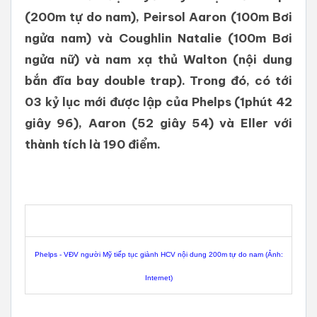
(200m tự do nam), Peirsol Aaron (100m Bơi
ngửa nam) và Coughlin Natalie (100m Bơi
ngửa nữ) và nam xạ thủ Walton (nội dung
bắn đĩa bay double trap). Trong đó, có tới
03 kỷ lục mới được lập của Phelps (1phút 42
giây 96), Aaron (52 giây 54) và Eller với
thành tích là 190 điểm.
Phelps - VĐV người Mỹ tiếp tục giành HCV nội dung 200m tự do nam (Ảnh:
Internet)