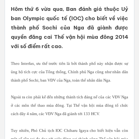
Hôm thứ 6 vừa qua, Ban đánh giá thuộc Uỷ
ban Olympic quốc tế (IOC) cho biết về việc
thành phố Sochi của Nga đã giành được
quyền đăng cai Thế vận hội mùa đông 2014
với số điểm rất cao.
Theo Interfax, ưu thế trước tiên là bởi thành phố này nhận được sự
ủng hộ tích cực của Tổng thống, Chính phủ Nga cũng như nhân dân
thành phố Sochi, ban VĐV của Nga, toàn thể nhân dân Nga.
Ngoài ra còn phải kể đến những thành tích đáng nể của các VĐV Nga
ở các môn thể thao mùa đông. Tại Thế vận hội mùa đông tổ chức
cách đây 4 năm, các VĐV Nga đã giành tới 133 HCV.
Tuy nhiên, Phó Chủ tịch IOC Chiharu Igaya cho biết hiện vẫn còn
một số tồn tại đe doạ tới việc đăng cai thành công Thế vận hội mùa