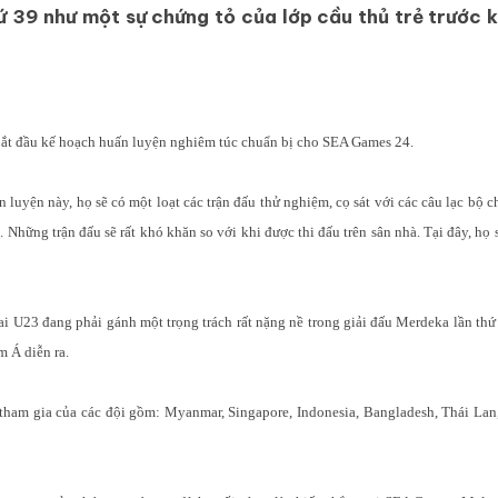
ứ 39 như một sự chứng tỏ của lớp cầu thủ trẻ trước k
bắt đầu kế hoạch huấn luyện nghiêm túc chuẩn bị cho SEA Games 24.
luyện này, họ sẽ có một loạt các trận đấu thử nghiệm, cọ sát với các câu lạc bộ 
8. Những trận đấu sẽ rất khó khăn so với khi được thi đấu trên sân nhà. Tại đây, họ 
ai U23 đang phải gánh một trọng trách rất nặng nề trong giải đấu Merdeka lần th
m Á diễn ra.
 tham gia của các đội gồm: Myanmar, Singapore, Indonesia, Bangladesh, Thái La