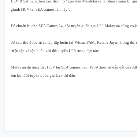
HLV B.Sathianathan xác định rõ "giải đấu Merdeka sẽ là phần chuẩn bị qu
giành HCV tại SEA Games lần này".
Để chuẩn bị cho SEA Games 24, đội tuyển quốc gia U23 Malaysia cũng có kế
33 cầu thủ được triệu tập tập huấn tại Wisma FAM, Kelana Jaya. Trong đó,
triệu tập và tập huấn với đội tuyển U23 trong đợt này.
Malaysia đã từng đạt HCV tại SEA Games năm 1989 dưới sự dẫn dắt của Al
lớn khi đội tuyển quốc gia U23 thi đấu.