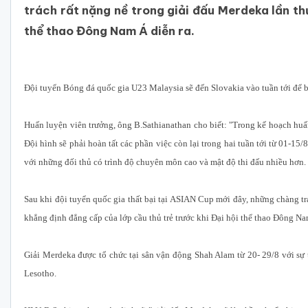
trách rất nặng nề trong giải đấu Merdeka lần th
thể thao Đông Nam Á diễn ra.
Đội tuyển Bóng đá quốc gia U23 Malaysia sẽ đến Slovakia vào tuần tới để 
Huấn luyện viên trưởng, ông B.Sathianathan cho biết: "Trong kế hoạch huấn 
Đội hình sẽ phải hoàn tất các phần việc còn lại trong hai tuần tới từ 01-15/
với những đối thủ có trình độ chuyên môn cao và mật độ thi đấu nhiều hơn.
Sau khi đội tuyển quốc gia thất bại tại ASIAN Cup mới đây, những chàng tr
khẳng định đẳng cấp của lớp cầu thủ trẻ trước khi Đại hội thể thao Đông Na
Giải Merdeka được tổ chức tại sân vận động Shah Alam từ 20- 29/8 với sự
Lesotho.