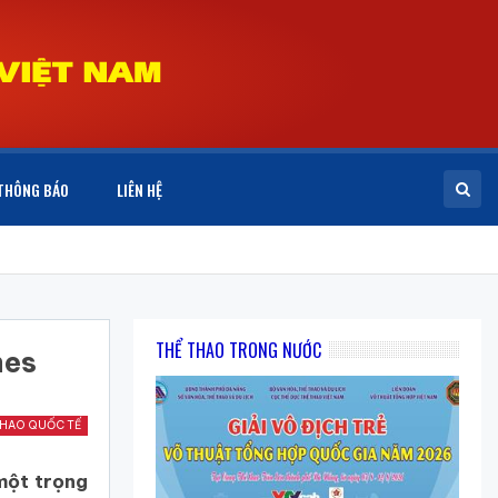
THÔNG BÁO
LIÊN HỆ
THỂ THAO TRONG NƯỚC
mes
THAO QUỐC TẾ
một trọng