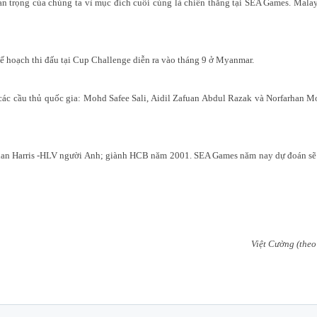
an trọng của chúng ta vì mục đích cuối cùng là chiến thắng tại SEA Games. Mala
 hoạch thi đấu tại Cup Challenge diễn ra vào tháng 9 ở Myanmar.
 các cầu thủ quốc gia: Mohd Safee Sali, Aidil Zafuan Abdul Razak và Norfarhan 
lan Harris -HLV người Anh; giành HCB năm 2001. SEA Games năm nay dự đoán sẽ 
Việt Cường (theo