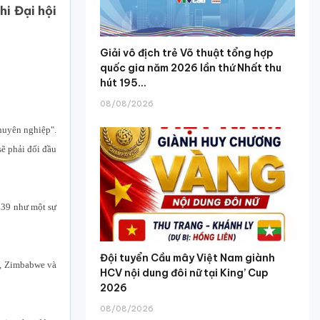
hi Đại hội
Giải vô địch trẻ Võ thuật tổng hợp
quốc gia năm 2026 lần thứ Nhất thu
hút 195...
08/08/2026
chuyên nghiệp".
sẽ phải đối đầu
ứ 39 như một sự
Đội tuyển Cầu mây Việt Nam giành
n, Zimbabwe và
HCV nội dung đôi nữ tại King’ Cup
2026
08/08/2026