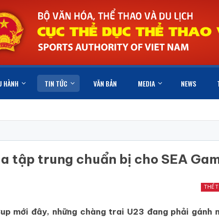
U HÀNH
TIN TỨC
VĂN BẢN
MEDIA
NEWS
a tập trung chuẩn bị cho SEA Ga
THỂ 
 Cup mới đây, những chàng trai U23 đang phải gánh 