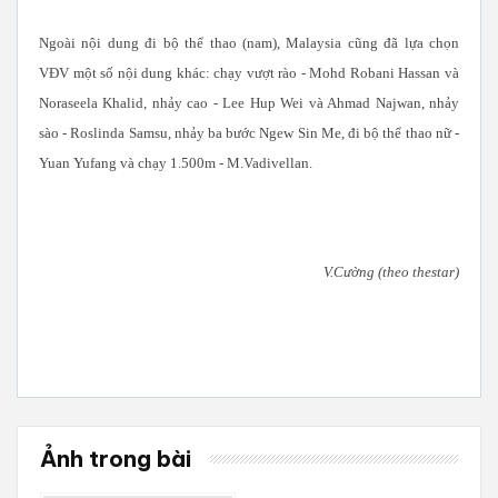
Ngoài nội dung đi bộ thể thao (nam), Malaysia cũng đã lựa chọn
VĐV một số nội dung khác: chạy vượt rào - Mohd Robani Hassan và
Noraseela Khalid, nhảy cao - Lee Hup Wei và Ahmad Najwan, nhảy
sào - Roslinda Samsu, nhảy ba bước Ngew Sin Me, đi bộ thể thao nữ -
Yuan Yufang và chạy 1.500m - M.Vadivellan.
V.Cường (theo thestar)
Ảnh trong bài