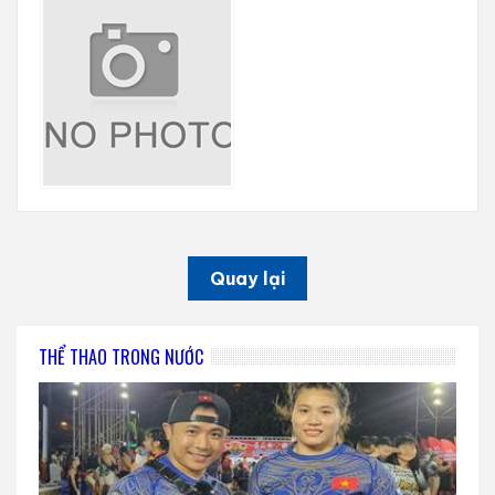
Quay lại
THỂ THAO TRONG NƯỚC