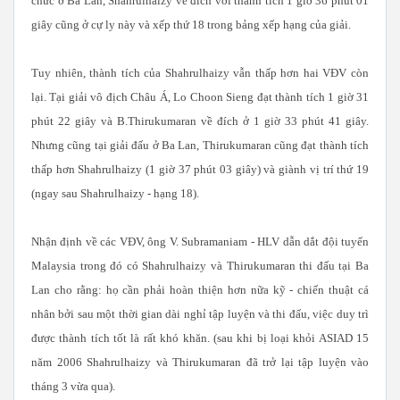
chức ở Ba Lan, Shahrulhaizy về đích với thành tích 1 giờ 36 phút 01
giây cũng ở cự ly này và xếp thứ 18 trong bảng xếp hạng của giải.
Tuy nhiên, thành tích của Shahrulhaizy vẫn thấp hơn hai VĐV còn
lại. Tại giải vô địch Châu Á, Lo Choon Sieng đạt thành tích 1 giờ 31
phút 22 giây và B.Thirukumaran về đích ở 1 giờ 33 phút 41 giây.
Nhưng cũng tại giải đấu ở Ba Lan, Thirukumaran cũng đạt thành tích
thấp hơn Shahrulhaizy (1 giờ 37 phút 03 giây) và giành vị trí thứ 19
(ngay sau Shahrulhaizy - hạng 18).
Nhận định về các VĐV, ông V. Subramaniam - HLV dẫn dắt đội tuyển
Malaysia trong đó có Shahrulhaizy và Thirukumaran thi đấu tại Ba
Lan cho rằng: họ cần phải hoàn thiện hơn nữa kỹ - chiến thuật cá
nhân bởi sau một thời gian dài nghỉ tập luyện và thi đấu, việc duy trì
được thành tích tốt là rất khó khăn. (sau khi bị loại khỏi ASIAD 15
năm 2006 Shahrulhaizy và Thirukumaran đã trở lại tập luyện vào
tháng 3 vừa qua).